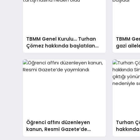
TBMM Genel Kurulu… Turhan
TBMM Gene
Çömez hakkında başlatılan
gazi ailel
soruşturma “kürsü
düzenleme
dokunulmazlığı” tartışmasına
teklifini
neden oldu
Öğrenci affını düzenleyen
Turhan 
kanun, Resmi Gazete’de
hakkında
yayımlandı
isyan çık