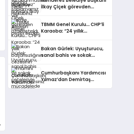
Menderes Belediye Başkanı
peşini bırakın
İlkay Çiçek görevden
uzaklaştırıldı
TBMM Genel Kurulu… CHP’li
Karaoba: “24 yıllık
başarısızlığının cezasının
tamamını çocuklara
Bakan Gürlek: Uyuşturucu,
ödetemezsiniz”
sanal bahis ve sokak
çeteleriyle mücadelede yeni
bir boyuta geçeceğiz
Cumhurbaşkanı Yardımcısı
Yılmaz’dan Demirtaş
açıklaması: Düzenleme
kişiye özel olmaz, kararı
yargı verir