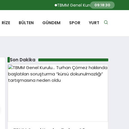
TBMM Genel Kurulu… Turhan Çömez hakk
09:18:30
RIZE
BÜLTEN
GÜNDEM
SPOR
YURT
Son Dakika