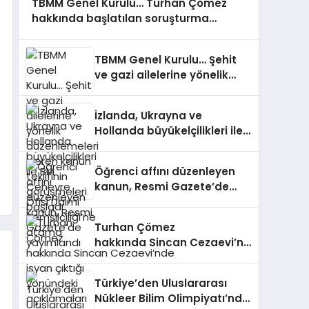
TBMM Genel Kurulu… Turhan Çömez
hakkında başlatılan soruşturma
“kürsü dokunulmazlığı” tartışmasına
neden oldu
TBMM Genel Kurulu… Şehit
ve gazi ailelerine yönelik
düzenlemeleri içeren kanun
teklifinin görüşmeleri
İzlanda, Ukrayna ve
başladı
Hollanda büyükelçilikleri ile
BM Cenevre Ofisi Daimi
Temsilciliği’ne atama
Öğrenci affını düzenleyen
kanun, Resmi Gazete’de
yayımlandı
Turhan Çömez
hakkında Sincan Cezaevi’nde
isyan çıktığı yönündeki
açıklamaları nedeniyle
Türkiye’den Uluslararası
soruşturma başlatıldı
Nükleer Bilim Olimpiyatı’nda