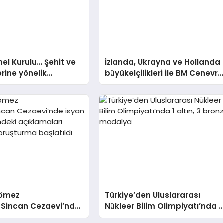
l Kurulu… Şehit ve
İzlanda, Ukrayna ve Hollanda
erine yönelik
büyükelçilikleri ile BM Cenevre
leri içeren kanun
Ofisi Daimi Temsilciliği’ne
n görüşmeleri başladı
atama
Çömez
Türkiye’den Uluslararası
 Sincan Cezaevi’nde
Nükleer Bilim Olimpiyatı’nda 1
tığı yönündeki
altın, 3 bronz madalya