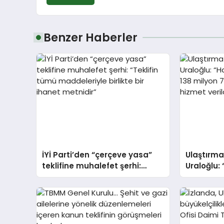
Benzer Haberler
İYİ Parti’den “çerçeve yasa”
Ulaştırma
teklifine muhalefet şerhi:
Uraloğlu:
“Teklifin tümü maddeleriyle
ayda 138 
birlikte bir ihanet metnidir”
yolcuya h