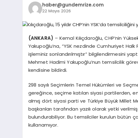
haber@gundemrize.com
22 Mayıs 2026
(ANKARA)
– Kemal Kılıçdaroğlu, CHP’nin Yüks
Yakupoğlu’na, “YSK nezdinde Cumhuriyet Halk P
işleminiz sonlandırılmıştır” bilgilendirmesini yap
Mehmet Hadimi Yakupoğlu’nun temsilcilik görevi
kendisine bildirdi.
298 sayılı Seçimlerin Temel Hükümleri ve Seçme
gereğince, seçime katılan siyasi partilerden, e
almış dört siyasi parti ve Türkiye Büyük Millet M
başkanları tarafından yazılı olarak yetki verilmiş
bulundurabiliyor. Bu temsilciler kurulun bütün ç
kullanamıyor.