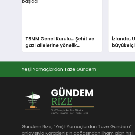
TBMM Genel Kurulu… Şehit ve
İzlanda, 
gazi ailelerine yönelik
büyükelçil
düzenlemeleri içeren kanun
Ofisi Daim
teklifinin görüşmeleri başladı
atama
Yeşil Yamaçlardan Taze Gündem
Gündem Rize, “Yeşil Yamaçlardan Taze Gündem”
anlayışıyla Karadeniz’in doğasından ilham alan hızlı