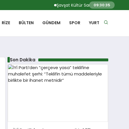
Şavşat Kültür Sanat Festivali’nde doğa
09:30:36
RIZE
BÜLTEN
GÜNDEM
SPOR
YURT
Son Dakika