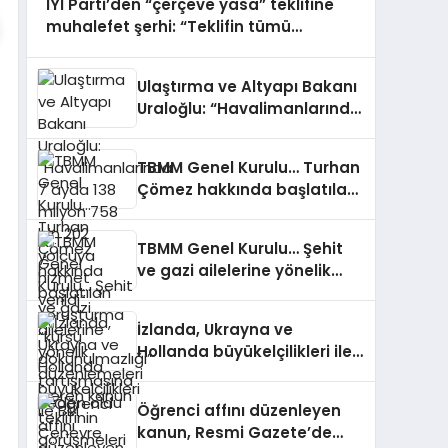
İYİ Parti’den “çerçeve yasa” teklifine
muhalefet şerhi: “Teklifin tümü
maddeleriyle birlikte bir ihanet
metnidir”
Ulaştırma ve Altyapı Bakanı
Uraloğlu: “Havalimanlarında
7 ayda 138 milyon 758 bin
202 yolcuya hizmet verildi”
TBMM Genel Kurulu… Turhan
Çömez hakkında başlatılan
soruşturma “kürsü
dokunulmazlığı”
TBMM Genel Kurulu… Şehit
tartışmasına neden oldu
ve gazi ailelerine yönelik
düzenlemeleri içeren kanun
teklifinin görüşmeleri
İzlanda, Ukrayna ve
başladı
Hollanda büyükelçilikleri ile
BM Cenevre Ofisi Daimi
Temsilciliği’ne atama
Öğrenci affını düzenleyen
kanun, Resmi Gazete’de