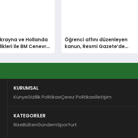
Ukrayna ve Hollanda
Öğrenci affını düzenleyen
ikleri ile BM Cenevre
kanun, Resmi Gazete’de
i Temsilciliği’ne
yayımlandı
KURUMSAL
Künye
Gizlilik Politikası
Çerez Politikası
İletişim
KATEGORİLER
Rize
Bülten
Gündem
Spor
Yurt