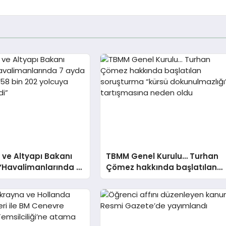
 ve Altyapı Bakanı
TBMM Genel Kurulu… Turhan
 “Havalimanlarında 7
Çömez hakkında başlatılan
milyon 758 bin 202
soruşturma “kürsü
izmet verildi”
dokunulmazlığı” tartışmasına
neden oldu