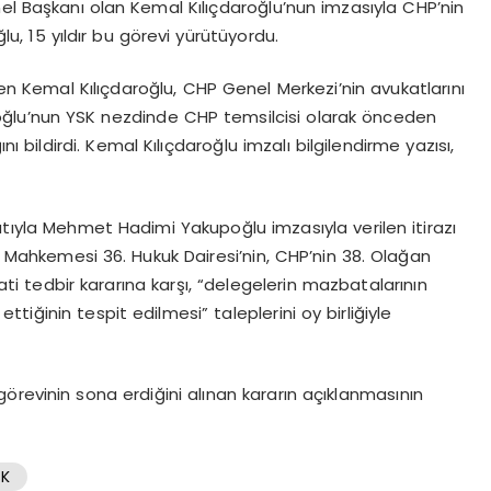
 Başkanı olan Kemal Kılıçdaroğlu’nun imzasıyla CHP’nin
lu, 15 yıldır bu görevi yürütüyordu.
len Kemal Kılıçdaroğlu, CHP Genel Merkezi’nin avukatlarını
ğlu’nun YSK nezdinde CHP temsilcisi olarak önceden
ı bildirdi. Kemal Kılıçdaroğlu imzalı bilgilendirme yazısı,
atıyla Mehmet Hadimi Yakupoğlu imzasıyla verilen itirazı
Mahkemesi 36. Hukuk Dairesi’nin, CHP’nin 38. Olağan
yati tedbir kararına karşı, “delegelerin mazbatalarının
ettiğinin tespit edilmesi” taleplerini oy birliğiyle
revinin sona erdiğini alınan kararın açıklanmasının
K