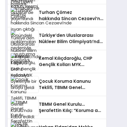
yayımlandı
Turhan Çömez
hakkında Sincan Cezaevi’nde
isyan çıktığı yönündeki
açıklamaları nedeniyle
Türkiye’den Uluslararası
soruşturma başlatıldı
Nükleer Bilim Olimpiyatı’nda
1 altın, 3 bronz madalya
Kemal Kılıçdaroğlu, CHP
Gençlik Kolları MYK
üyeleriyle bir araya geldi
Çocuk Koruma Kanunu
Teklifi, TBMM Genel
Kurulu’nda kabul edildi:
İnfaz ve ceza düzenlemeleri
TBMM Genel Kurulu…
değişti
Şerafettin Kılıç: “Koruma adı
altında çocuğun dijital
hayatını iki yıl belirsiz bir