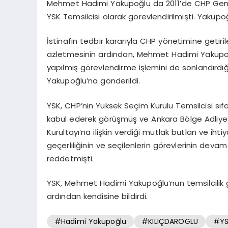
Mehmet Hadimi Yakupoğlu da 2011’de CHP Genel
YSK Temsilcisi olarak görevlendirilmişti. Yakupoğ
İstinafın tedbir kararıyla CHP yönetimine getiri
azletmesinin ardından, Mehmet Hadimi Yakupo
yapılmış görevlendirme işlemini de sonlandırdığın
Yakupoğlu’na gönderildi.
YSK, CHP’nin Yüksek Seçim Kurulu Temsilcisi sıf
kabul ederek görüşmüş ve Ankara Bölge Adliye 
Kurultayı’na ilişkin verdiği mutlak butlan ve ihti
geçerliliğinin ve seçilenlerin görevlerinin devam 
reddetmişti.
YSK, Mehmet Hadimi Yakupoğlu’nun temsilcilik gö
ardından kendisine bildirdi.
#Hadimi Yakupoğlu
#KILIÇDAROGLU
#YS