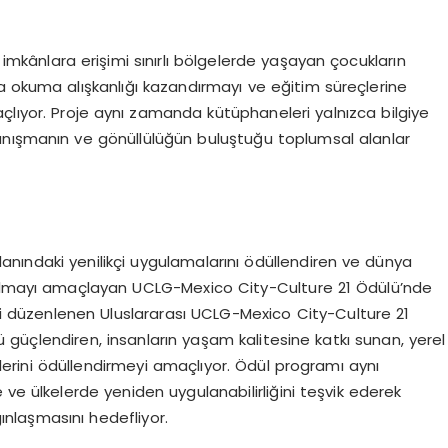
l imkânlara erişimi sınırlı bölgelerde yaşayan çocukların
 okuma alışkanlığı kazandırmayı ve eğitim süreçlerine
lıyor. Proje aynı zamanda kütüphaneleri yalnızca bilgiye
anışmanın ve gönüllülüğün buluştuğu toplumsal alanlar
 alanındaki yenilikçi uygulamalarını ödüllendiren ve dünya
kılmayı amaçlayan UCLG-Mexico City-Culture 21 Ödülü’nde
ncisi düzenlenen Uluslararası UCLG-Mexico City-Culture 21
nü güçlendiren, insanların yaşam kalitesine katkı sunan, yerel
elerini ödüllendirmeyi amaçlıyor. Ödül programı aynı
 ve ülkelerde yeniden uygulanabilirliğini teşvik ederek
gınlaşmasını hedefliyor.