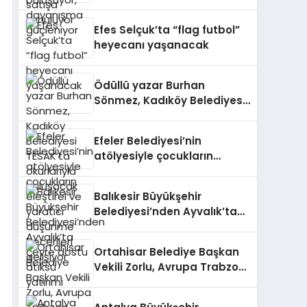
Efes Selçuk’ta “flag futbol”
heyecanı yaşanacak
Ödüllü yazar Burhan
Sönmez, Kadıköy Belediyesi
TESAK’ta okurlarıyla
buluşacak
Efeler Belediyesi’nin
atölyesiyle çocukların
eleştirel ve yaratıcı
düşünme becerileri gelişiyor
Balıkesir Büyükşehir
Belediyesi’nden Ayvalık’ta
çevre dostu atıksu yatırımı
Ortahisar Belediye Başkan
Vekili Zorlu, Avrupa Trabzon
Dernekler Federasyonu
Trabzon Şubesi’nin açılışına