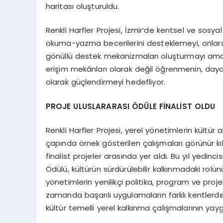
haritası oluşturuldu.
Renkli Harfler Projesi, İzmir’de kentsel ve sosya
okuma-yazma becerilerini desteklemeyi, onlara
gönüllü destek mekanizmaları oluşturmayı amaç
erişim mekânları olarak değil öğrenmenin, day
olarak güçlendirmeyi hedefliyor.
PROJE ULUSLARARASI ÖDÜLE FİNALİST OLDU
Renkli Harfler Projesi, yerel yönetimlerin kültür
çapında örnek gösterilen çalışmaları görünür 
finalist projeler arasında yer aldı. Bu yıl yedi
Ödülü, kültürün sürdürülebilir kalkınmadaki rolü
yönetimlerin yenilikçi politika, program ve proj
zamanda başarılı uygulamaların farklı kentlerde
kültür temelli yerel kalkınma çalışmalarının yay