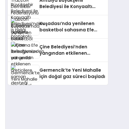
Antalya Büyükşehir
katıldı
Belediyesi ile Konyaaltı
Belediyesi’nden iş birliği
protokolü
Kuşadası’nda yenilenen
basketbol sahasına Efe
İbrikoğlu’nun adı verildi
Çine Belediyesi’nden
yangından etkilenen
üreticilere saman desteği
Germencik’te Yeni Mahalle
için doğal gaz süreci başladı