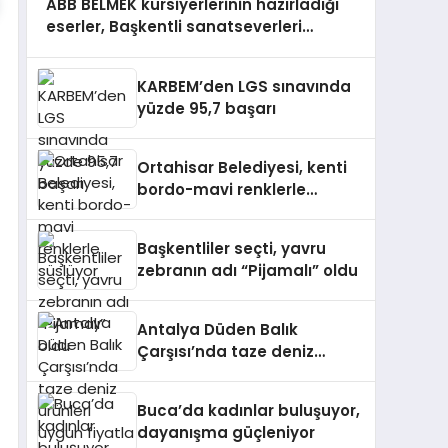
ABB BELMEK kursiyerlerinin hazırladığı
eserler, Başkentli sanatseverleri
bekliyor
KARBEM’den LGS sınavında
yüzde 95,7 başarı
Ortahisar Belediyesi, kenti
bordo-mavi renklerle
süslüyor
Başkentliler seçti, yavru
zebranın adı “Pijamalı” oldu
Antalya Düden Balık
Çarşısı’nda taze deniz
ürünleri uygun fiyatla satışa
sunuluyor
Buca’da kadınlar buluşuyor,
dayanışma güçleniyor