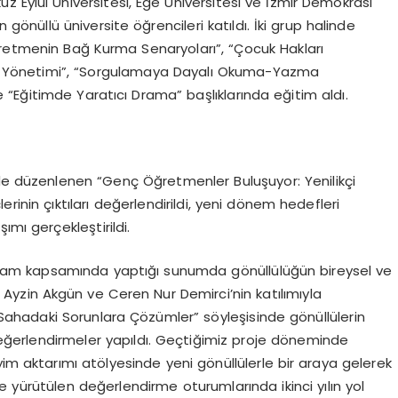
kuz Eylül Üniversitesi, Ege Üniversitesi ve İzmir Demokrasi
gönüllü üniversite öğrencileri katıldı. İki grup halinde
etmenin Bağ Kurma Senaryoları”, “Çocuk Hakları
nıf Yönetimi”, “Sorgulamaya Dayalı Okuma-Yazma
e “Eğitimde Yaratıcı Drama” başlıklarında eğitim aldı.
nde düzenlenen “Genç Öğretmenler Buluşuyor: Yenilikçi
inin çıktıları değerlendirildi, yeni dönem hedefleri
ımı gerçekleştirildi.
am kapsamında yaptığı sunumda gönüllülüğün bireysel ve
n Ayzin Akgün ve Ceren Nur Demirci’nin katılımıyla
 Sahadaki Sorunlara Çözümler” söyleşisinde gönüllülerin
eğerlendirmeler yapıldı. Geçtiğimiz proje döneminde
yim aktarımı atölyesinde yeni gönüllülerle bir araya gelerek
kte yürütülen değerlendirme oturumlarında ikinci yılın yol