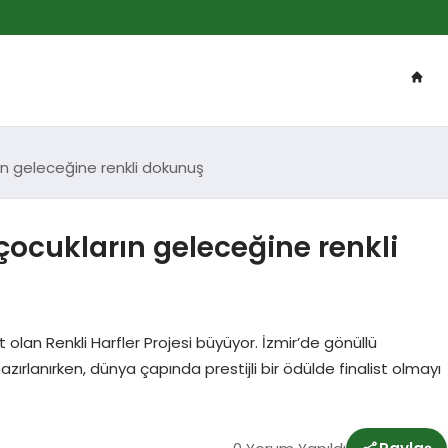
arın geleceğine renkli dokunuş
e çocukların geleceğine renkli
n Renkli Harfler Projesi büyüyor. İzmir’de gönüllü
hazırlanırken, dünya çapında prestijli bir ödülde finalist olmayı