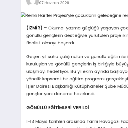
07 Haziran 2026
(İZMİR) –
Okuma-yazma güçlüğü yaşayan çocukla
gönüllü gençlerin desteğiyle yürütülen proje ikin
finalist olmayı başardı.
Geçen yıl saha çalışmaları ve gönüllü eğitimleri
kuruluşları ve gönüllü gençlerin iş birliğiyle büy
ulaşmayı hedefliyor. Bu yıl ekim ayında başlay
yönelik kapsamlı bir eğitim programı gerçekleşti
İşler Dairesi Başkanlığı Kütüphaneler Şube Müd
gençler yeni döneme hazırlandı.
GÖNÜLLÜ EĞİTİMLERİ VERİLDİ
1-13 Mayıs tarihleri arasında Tarihi Havagazı 