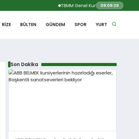
TBMM Genel Kurulu… Turhan Çömez hakkın
09:09:30
RIZE
BÜLTEN
GÜNDEM
SPOR
YURT
Son Dakika