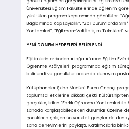
gönüllü eğitimleri gerçekleştirildi. Eğitimlere Do
Üniversitesi Eğitim Fakültelerinde öğrenim gören 
yürütülen program kapsamında gönüllüler; “Öğr
Bağlamında Kapsayıcılık”, “Zor Durumlarda Sı
Yöntemleri”, “Eğitmen-Veli İletişim Teknikleri” v
YENİ DÖNEM HEDEFLERİ BELİRLENDİ
Eğitimlerin ardından Aliağa Afacan Eğitim Evi’
Öğrenme Atölyeleri” programında eğitim süreçler
belirlendi ve gönüllüler arasında deneyim paylaş
Kütüphaneler Şube Müdürü Burcu Önenç, progr
toplumsal etkilerine dikkati çekti. Kültürship’te
gerçekleştirilen “Farklı Öğrenme Yöntemleri ile
sahada karşılaşabilecekleri durumlar üzerine d
çocuklarla çalışan üniversiteli gençler de dene
saha deneyimlerini paylaştı. Katılımcılarla birli