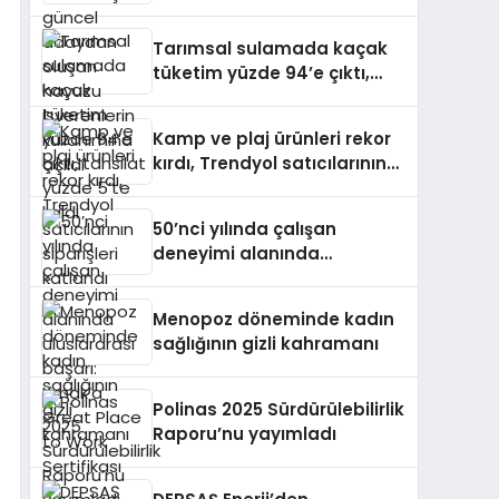
oluşan havuzu işverenlerin
kullanımına açıldı
Tarımsal sulamada kaçak
tüketim yüzde 94’e çıktı,
tahsilat yüzde 5’te kaldı
Kamp ve plaj ürünleri rekor
kırdı, Trendyol satıcılarının
siparişleri katlandı
50’nci yılında çalışan
deneyimi alanında
uluslararası başarı: Limak’a
Great Place to Work
Menopoz döneminde kadın
Sertifikası
sağlığının gizli kahramanı
Polinas 2025 Sürdürülebilirlik
Raporu’nu yayımladı