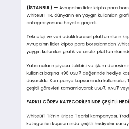
(İSTANBUL) —
Avrupa’nın lider kripto para bors
WhiteBIT TR, dünyanın en yaygın kullanılan graf
entegrasyonunu hayata geçirdi.
Teknoloji ve veri odaklı küresel platformların krip
Avrupa’nın lider kripto para borsalarından Whit
yaygın kullanılan grafik ve analiz platformları
Yatırımcıların piyasa takibini ve işlem deneyim
kullanıcı başına 496 USD₮ değerinde hediye kaz
duyuruldu. Kampanya kapsamında kullanıcılar, 
çeşitli görevleri tamamlayarak USD₮, XAU₮ vey
FARKLI GÖREV KATEGORİLERİNDE ÇEŞİTLİ HED
WhiteBIT TR’nin Kripto Teorisi kampanyası, Tra
kategorileri kapsamında çeşitli hediyeler sunu