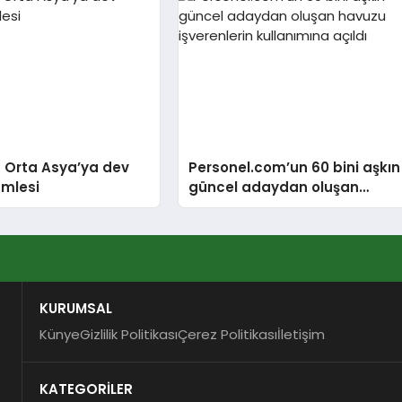
 Orta Asya’ya dev
Personel.com’un 60 bini aşkın
amlesi
güncel adaydan oluşan
havuzu işverenlerin
kullanımına açıldı
KURUMSAL
Künye
Gizlilik Politikası
Çerez Politikası
İletişim
KATEGORİLER