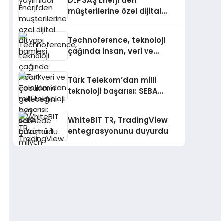
DEPSAŞ Enerji’den
müşterilerine özel dijital
altyapı hamlesi
Technoference, teknoloji
çağında insan, veri ve
çocukların geleceğini aynı
sahnede buluşturdu
Türk Telekom’dan milli
teknoloji başarısı: SEBA
çözümü 1 milyon haneye
ulaştı
WhiteBIT TR, TradingView
entegrasyonunu duyurdu