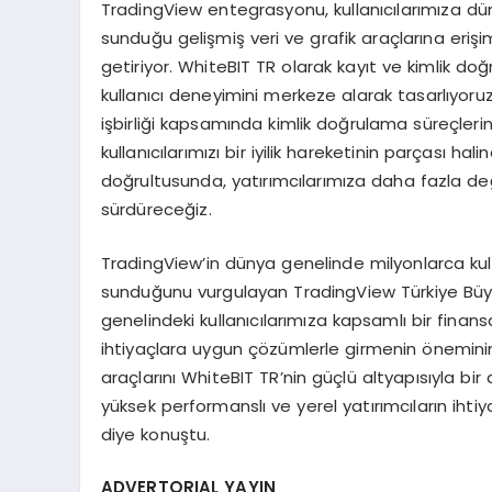
TradingView entegrasyonu, kullanıcılarımıza dün
sunduğu gelişmiş veri ve grafik araçlarına eriş
getiriyor. WhiteBIT TR olarak kayıt ve kimlik d
kullanıcı deneyimini merkeze alarak tasarlıyoruz
işbirliği kapsamında kimlik doğrulama süreçler
kullanıcılarımızı bir iyilik hareketinin parçası hal
doğrultusunda, yatırımcılarımıza daha fazla d
sürdüreceğiz.
TradingView’in dünya genelinde milyonlarca kulla
sunduğunu vurgulayan TradingView Türkiye Büyü
genelindeki kullanıcılarımıza kapsamlı bir fina
ihtiyaçlara uygun çözümlerle girmenin öneminin f
araçlarını WhiteBIT TR’nin güçlü altyapısıyla bir 
yüksek performanslı ve yerel yatırımcıların iht
diye konuştu.
ADVERTORIAL YAYIN