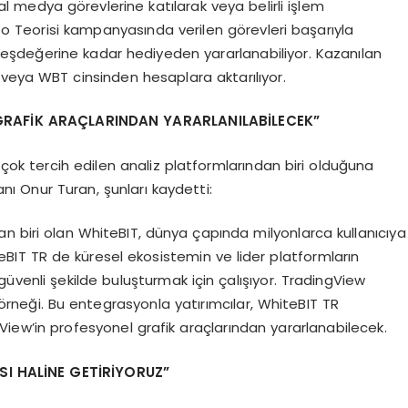
l medya görevlerine katılarak veya belirli işlem
to Teorisi kampanyasında verilen görevleri başarıyla
şdeğerine kadar hediyeden yararlanabiliyor. Kazanılan
₮ veya WBT cinsinden hesaplara aktarılıyor.
GRAFİK ARAÇLARINDAN YARARLANILABİLECEK”
 çok tercih edilen analiz platformlarından biri olduğuna
ı Onur Turan, şunları kaydetti:
n biri olan WhiteBIT, dünya çapında milyonlarca kullanıcıya
teBIT TR de küresel ekosistemin ve lider platformların
ve güvenli şekilde buluşturmak için çalışıyor. TradingView
rneği. Bu entegrasyonla yatırımcılar, WhiteBIT TR
gView’in profesyonel grafik araçlarından yararlanabilecek.
ASI HALİNE GETİRİYORUZ”