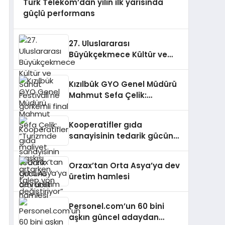
Türk Telekom’dan yılın ilk yarısında
güçlü performans
27. Uluslararası
Büyükçekmece Kültür ve
Sanat Festivali’ne görkemli
final
Kızılbük GYO Genel Müdürü
Mahmut Sefa Çelik:
“Turizmde maliyet baskısı
artarken, talep yön
Kooperatifler gıda
değiştiriyor”
sanayisinin tedarik gücünü
artırabilir
Orzax’tan Orta Asya’ya dev
üretim hamlesi
Personel.com’un 60 bini
aşkın güncel adaydan