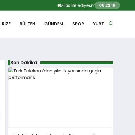
Milas Belediyesi’nden yeşil alanlarda yo
08:22:19
RIZE
BÜLTEN
GÜNDEM
SPOR
YURT
Son Dakika