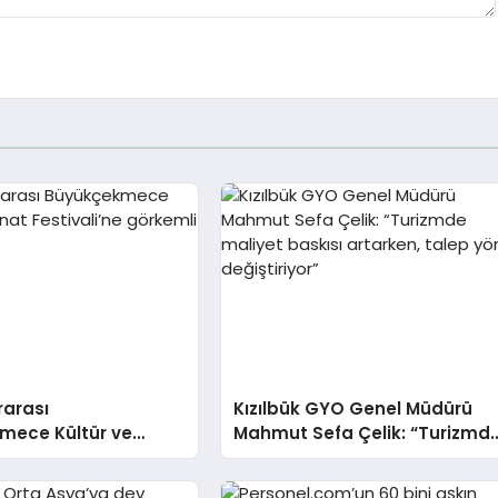
rarası
Kızılbük GYO Genel Müdürü
mece Kültür ve
Mahmut Sefa Çelik: “Turizmd
tivali’ne görkemli
maliyet baskısı artarken,
talep yön değiştiriyor”