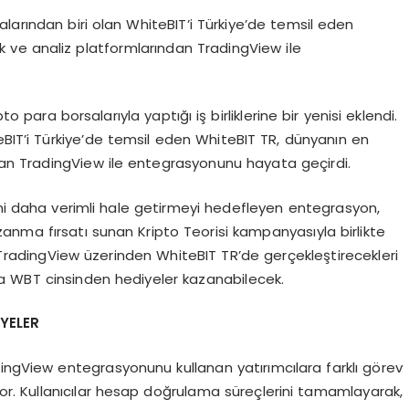
alarından biri olan WhiteBIT’i Türkiye’de temsil eden
ik ve analiz platformlarından TradingView ile
to para borsalarıyla yaptığı iş birliklerine bir yenisi eklendi.
eBIT’i Türkiye’de temsil eden WhiteBIT TR, dünyanın en
ndan TradingView ile entegrasyonunu hayata geçirdi.
ini daha verimli hale getirmeyi hedefleyen entegrasyon,
anma fırsatı sunan Kripto Teorisi kampanyasıyla birlikte
TradingView üzerinden WhiteBIT TR’de gerçekleştirecekleri
a WBT cinsinden hediyeler kazanabilecek.
İYELER
dingView entegrasyonunu kullanan yatırımcılara farklı görev
yor. Kullanıcılar hesap doğrulama süreçlerini tamamlayarak,