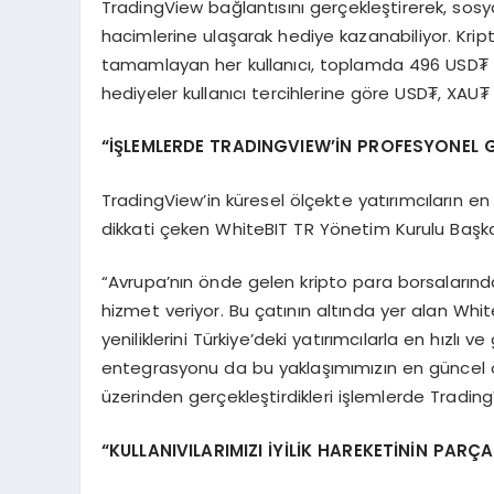
TradingView bağlantısını gerçekleştirerek, sosya
hacimlerine ulaşarak hediye kazanabiliyor. Krip
tamamlayan her kullanıcı, toplamda 496 USD₮ e
hediyeler kullanıcı tercihlerine göre USD₮, XAU
“İŞLEMLERDE TRADINGVIEW’İN PROFESYONEL 
TradingView’in küresel ölçekte yatırımcıların en
dikkati çeken WhiteBIT TR Yönetim Kurulu Başkan
“Avrupa’nın önde gelen kripto para borsalarında
hizmet veriyor. Bu çatının altında yer alan Whi
yeniliklerini Türkiye’deki yatırımcılarla en hızlı 
entegrasyonu da bu yaklaşımımızın en güncel ö
üzerinden gerçekleştirdikleri işlemlerde Tradin
“KULLANIVILARIMIZI İYİLİK HAREKETİNİN PARÇ