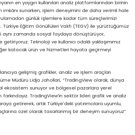
yanın en yaygın kullanılan analiz platformlarından birinin
im imkânı sunarken, işlem deneyimini de daha verimli hale
oğrulamadan günlük işlemlere kadar tüm süreçlerimizi
. Türkiye Eğitim Gönüllüleri Vakfı (TEGV) ile yürüttüğümüz
ini aynı zamanda sosyal faydaya dönüştürüyor,
ine getiriyoruz. Teknoloji ve kullanıcı odaklı yaklaşımımız
eğer katacak ürün ve hizmetleri hayata geçirmeyi
nıcıya gelişmiş grafikler, analiz ve işlem araçları
me Müdürü Lidja Jahollari, “TradingView olarak, dünya
nsal ekosistem sunuyor ve bölgesel pazarlara yerel
arkındayız. TradingView’in sektör lideri grafik ve analiz
araya getirerek, artık Türkiye’deki yatırımcılara uyumlu,
iyaçlarına özel olarak tasarlanmış bir deneyim sunuyoruz”