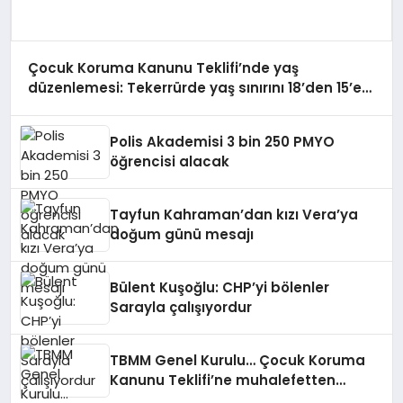
Çocuk Koruma Kanunu Teklifi’nde yaş
düzenlemesi: Tekerrürde yaş sınırını 18’den 15’e
düşüren madde tekliften çıkarıldı
Polis Akademisi 3 bin 250 PMYO
öğrencisi alacak
Tayfun Kahraman’dan kızı Vera’ya
doğum günü mesajı
Bülent Kuşoğlu: CHP’yi bölenler
Sarayla çalışıyordur
TBMM Genel Kurulu… Çocuk Koruma
Kanunu Teklifi’ne muhalefetten
“cezalandırma odaklı” eleştiri