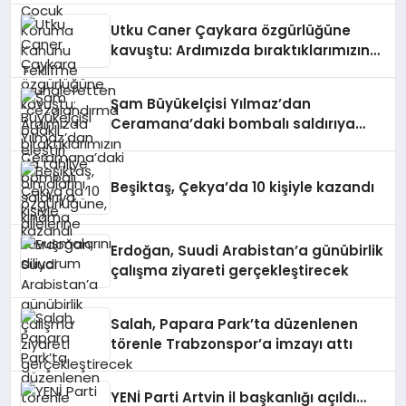
Utku Caner Çaykara özgürlüğüne
kavuştu: Ardımızda bıraktıklarımızın
da tahliye olmalarını, özgürlüğüne,
ailelerine kavuşmalarını diliyorum
Şam Büyükelçisi Yılmaz’dan
Ceramana’daki bombalı saldırıya
kınama
Beşiktaş, Çekya’da 10 kişiyle kazandı
Erdoğan, Suudi Arabistan’a günübirlik
çalışma ziyareti gerçekleştirecek
Salah, Papara Park’ta düzenlenen
törenle Trabzonspor’a imzayı attı
YENİ Parti Artvin il başkanlığı açıldı…