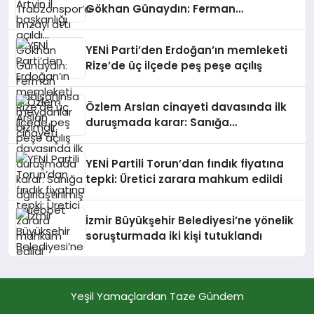
Gökhan Günaydın: Ferman
padişahınsa meydanlar bizimdir
YENİ Parti’den Erdoğan’ın memleketi
Rize’de üç ilçede peş peşe açılış
Özlem Arslan cinayeti davasında ilk
duruşmada karar: Sanığa
ağırlaştırılmış müebbet
YENİ Partili Torun’dan fındık fiyatına
tepki: Üretici zarara mahkum edildi
İzmir Büyükşehir Belediyesi’ne yönelik
soruşturmada iki kişi tutuklandı
Yeşil Yamaçlardan Taze Gündem