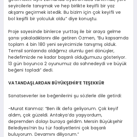
seyircilerle tanışmak ve hep birlikte keyifli bir yaz
akşamı geçirmek istedik. Bu bizim için çok keyifli ve
bol keşifli bir yolculuk oldu” diye konuştu.
Proje sayesinde binlerce yurttaş ile bir araya gelme
şansı yakaladıklarını dile getiren Özmen, “Bu kapsamda
toplam 4 bin 180 yeni seyircimizle tanışmış olduk.
Temsil sonlarında aldığımız olumlu geri dönüşler,
hedefimizde ne kadar başarılı olduğumuzu gösteriyor.
13 gün boyunca 2 oyunumuz da sahnedeydi ve büyük
beğeni topladı” dedi.
VATANDAŞLARDAN BÜYÜKŞEHİR’E TEŞEKKÜR
Sanatseverler ise beğenilerini şu sözlerle dile getirdi:
-Murat Kanmaz: “Ben ilk defa geliyorum. Çok keyif
aldım, çok güzeldi. Antakya’da yaşıyordum,
depremden dolayı buraya geldim. Mersin Büyükşehir
Belediyesi’nin bu tür faaliyetlerini çok başarılı
buluyorum. Devamını diliyorum.”