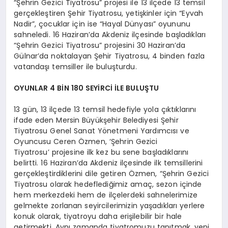
“Şehrin Gezici Tiyatrosu” projesi ile 13 ilçede 13 temsil
gerçekleştiren Şehir Tiyatrosu, yetişkinler için “Eyvah
Nadir”, çocuklar için ise “Hayal Dünyası” oyununu
sahneledi. 16 Haziran’da Akdeniz ilçesinde başladıkları
“Şehrin Gezici Tiyatrosu” projesini 30 Haziran’da
Gülnar’da noktalayan Şehir Tiyatrosu, 4 binden fazla
vatandaşı temsiller ile buluşturdu.
OYUNLAR 4 BİN 180 SEYİRCİ İLE BULUŞTU
13 gün, 13 ilçede 13 temsil hedefiyle yola çıktıklarını
ifade eden Mersin Büyükşehir Belediyesi Şehir
Tiyatrosu Genel Sanat Yönetmeni Yardımcısı ve
Oyuncusu Ceren Özmen, ‘Şehrin Gezici
Tiyatrosu’ projesine ilk kez bu sene başladıklarını
belirtti. 16 Haziran’da Akdeniz ilçesinde ilk temsillerini
gerçekleştirdiklerini dile getiren Özmen, “Şehrin Gezici
Tiyatrosu olarak hedeflediğimiz amaç, sezon içinde
hem merkezdeki hem de ilçelerdeki sahnelerimize
gelmekte zorlanan seyircilerimizin yaşadıkları yerlere
konuk olarak, tiyatroyu daha erişilebilir bir hale
getirmekti. Aynı zamanda tiyatromuzu tanıtmak, yeni