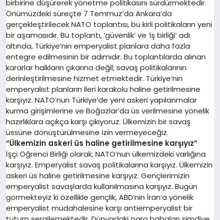
birbirine düşürerek yönetme politikasını sürdürmektedir.
Önümüzdeki süreçte 7 Temmuz’da Ankara’da
gerçekleştirilecek NATO toplantısı, bu kirli politikaların yeni
bir aşamasıdır. Bu toplantı, ‘güvenlik’ ve ‘iş birliği’ adı
altında, Türkiye’nin emperyalist planlara daha fazla
entegre edilmesinin bir adımıdır. Bu toplantılarda alınan
kararlar halkların çıkarına değil; savaş politikalarının
derinleştirilmesine hizmet etmektedir. Türkiye’nin
emperyalist planların ileri karakolu haline getirilmesine
karşıyız. NATO’nun Türkiye’de yeni askeri yapılanmalar
kurma girişimlerine ve Boğazlar’da üs verilmesine yönelik
hazırlıklara açıkça karşı çıkıyoruz. Ülkemizin bir savaş
üssüne dönüştürülmesine izin vermeyeceğiz.
“Ülkemizin askeri üs haline getirilmesine karşıyız”
İşçi Öğrenci Birliği olarak; NATO’nun ülkemizdeki varlığına
karşıyız. Emperyalist savaş politikalarına karşıyız. Ülkemizin
askeri üs haline getirilmesine karşıyız. Gençlerimizin
emperyalist savaşlarda kullanılmasına karşıyız. Bugün
görmekteyiz ki özellikle gençlik, ABD’nin İran’a yönelik
emperyalist müdahalesine karşı antiemperyalist bir
tutum sergilemektedir. Dünyadaki para babaları şimdiye