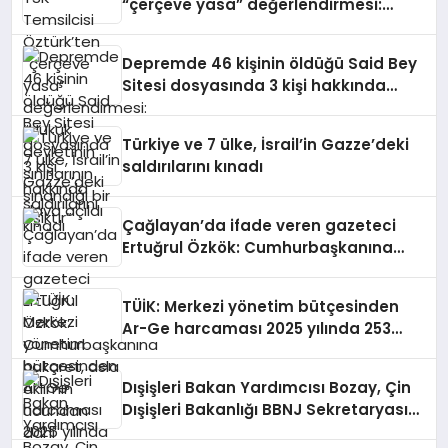
“çerçeve yasa” değerlendirmesi:
“Hukuk devletinin sınırlarının sınandığı
bir eşiktir”
Depremde 46 kişinin öldüğü Said Bey
Sitesi dosyasında 3 kişi hakkında
dava açıldı
Türkiye ve 7 ülke, İsrail’in Gazze’deki
saldırılarını kınadı
Çağlayan’da ifade veren gazeteci
Ertuğrul Özkök: Cumhurbaşkanına
hakaret, asla aklımın ucundan dahi
geçmeyecek bir şey
TÜİK: Merkezi yönetim bütçesinden
Ar-Ge harcaması 2025 yılında 253
milyar 544 milyon TL oldu
Dışişleri Bakan Yardımcısı Bozay, Çin
Dışişleri Bakanlığı BBNJ Sekretaryası
Konularından Sorumlu Özel Temsilci