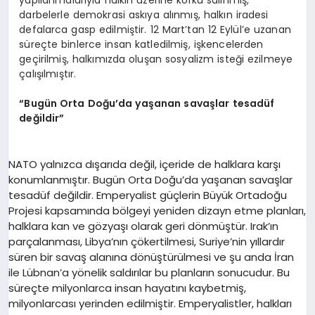
yapılanmalarıyla halkın üzerine korku salınmış,
darbelerle demokrasi askıya alınmış, halkın iradesi
defalarca gasp edilmiştir. 12 Mart’tan 12 Eylül’e uzanan
süreçte binlerce insan katledilmiş, işkencelerden
geçirilmiş, halkımızda oluşan sosyalizm isteği ezilmeye
çalışılmıştır.
“Bugün Orta Doğu’da yaşanan savaşlar tesadüf
değildir”
NATO yalnızca dışarıda değil, içeride de halklara karşı
konumlanmıştır. Bugün Orta Doğu’da yaşanan savaşlar
tesadüf değildir. Emperyalist güçlerin Büyük Ortadoğu
Projesi kapsamında bölgeyi yeniden dizayn etme planları,
halklara kan ve gözyaşı olarak geri dönmüştür. Irak’ın
parçalanması, Libya’nın çökertilmesi, Suriye’nin yıllardır
süren bir savaş alanına dönüştürülmesi ve şu anda İran
ile Lübnan’a yönelik saldırılar bu planların sonucudur. Bu
süreçte milyonlarca insan hayatını kaybetmiş,
milyonlarcası yerinden edilmiştir. Emperyalistler, halkları