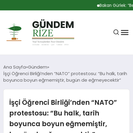
Bakan Gürlek: “Behç
Ana Sayfa
Gündem
İşçi Öğrenci Birliği’nden “NATO” protestosu: “Bu halk, tarih
boyunca boyun eğmemiştir, bugün de eğmeyecektir”
RIZE
İşçi Öğrenci Birliği’nden “NATO”
BÜLTEN
protestosu: “Bu halk, tarih
boyunca boyun eğmemiştir,
GÜNDEM