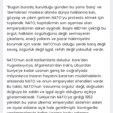
“Bugün burada, kurulduğu günden bu yana ‘barış’ ve
‘demokrasi’ maskesi altında dünya halklarına kan,
gözyaşı ve yıkım getiren NATO’yu protesto etmek için
toplandık. NATO, kapitalizmin son aşaması olan
emperyalizmin askeri aygıtıdır. Başını ABD’nin çektiği bu
örgüt, halkların özgürlüğünü değil; sermayenin
çıkarlarını, enerji yollarını ve pazar hakimiyetini
korumak için vardır. NATO’nun olduğu yerde barış değil
savaş, özgürlük değil işgal, refah değil yoksulluk vardır.
NATO’nun sicili katliamlarla doludur. Kore’den
Yugoslavya’ya, Afganistan’dan Irak’a, Libya’dan
Suriye’ye kadar uzanan geniş bir coğrafyada
milyonlarca insanın hayatını karartan müdahalelerin
arkasında NATO ve onun emperyalist efendileri vardır.
Bu tablo, NATO’nun ‘savunma örgütü’ değil, doğrudan
doğruya bir saldırı ve işgal aygıtı olduğunu açıkça
göstermektedir. Türkiye’nin NATO’ya girdiği 1952
yılından bu yana ülkemiz emperyalist sistemin askeri
ve siyasi etkisine açık hale getirilmiştir. Kontrgerilla