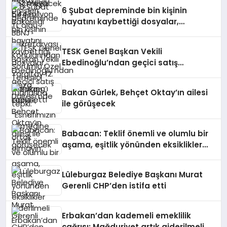
Xianliang’ı kabul etti
6 Şubat depreminde bin kişinin
hayatını kaybettiği dosyalar,
Yargıtay 12. Ceza Dairesi’nde
TESK Genel Başkan Vekili
Ebedinoğlu’ndan geçici satış
fuarlarına tepki: “Esnafımızın
ekmeğine ortak olmayın”
Bakan Gürlek, Behçet Oktay’ın ailesi
ile görüşecek
Babacan: Teklif önemli ve olumlu bir
aşama, eşitlik yönünden eksiklikler
giderilmeli
Lüleburgaz Belediye Başkanı Murat
Gerenli CHP’den istifa etti
Erbakan’dan kademeli emeklilik
çağrısı: Mağduriyet artık giderilmeli