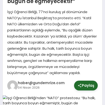
bugün de eğmeyecektir”
İşçi Öğrenci Birliği, 77’nci kuruluş yıl dönümünde
SPOR
NATO’yu İstanbul Beşiktaş’ta protesto etti. “Katil
NATO ülkemizden ve Orta Doğu’dan defol”
YURT
pankartlarının açıldığı eylemde, “Bu aşağılık düzen
kaybedecektir. Kazanan ‘ya istiklal, ya ölüm’ diyenler
olacaktır. Bu topraklar, antiemperyalist mücadele
geleneğine sahiptir. Bu halk, tarih boyunca boyun
eğmemiştir, bugün de eğmeyecektir. Başta işçi
sınıfımızı, gençleri ve halkımızı emperyalizme karşı
birleşmeye, örgütlenmeye ve mücadeleyi
büyütmeye çağırıyoruz” açıklaması yapıldı.
haber@gundemrize.com
Paylaş
04 Nisan 2026