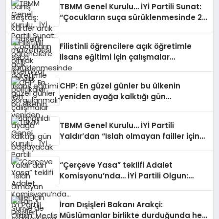
TBMM Genel Kurulu… İYİ Partili Sunat:
“Çocukların suça sürüklenmesinde 25
yıllık politikalar sorgulanmalı”
Filistinli öğrencilere açık öğretimle
lisans eğitimi için çalışmalar
hızlandırıldı
CHP: En güzel günler bu ülkenin
yeniden ayağa kalktığı gün
başlayacak
TBMM Genel Kurulu… İYİ Partili
Yaldır’dan “Islah olmayan failler için
Suriye’de cezaevi inşa edelim” önerisi
“Çerçeve Yasa” teklifi Adalet
Komisyonu’nda… İYİ Partili Olgun:
Meclis milletvekilinden, komisyon
kamuoyundan kaçıramaz
İran Dışişleri Bakanı Arakçi:
Müslümanlar birlikte durduğunda her