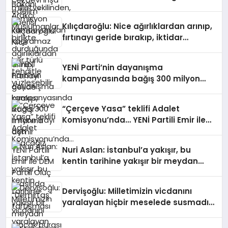
türlü tehditle yüzleşebilir
Kılıçdaroğlu: Nice ağırlıklardan arınıp,
fırtınayı geride bırakıp, iktidar
limanına demir atacağız
YENİ Parti’nin dayanışma
kampanyasında bağış 300 milyon
lirayı aştı
“Çerçeve Yasa” teklifi Adalet
Komisyonu’nda… YENİ Partili Emir ile
DEM Partili Oluç arasında “Demirtaş”
tartışması
Nuri Aslan: İstanbul’a yakışır, bu
kentin tarihine yakışır bir meydan
olacak burası
Dervişoğlu: Milletimizin vicdanını
yaralayan hiçbir meselede susmadık,
susmayacağız