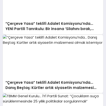
“Çerçeve Yasa” teklifi Adalet Komisyonu’nda…
YENİ Partili Tanrıkulu: Bir insana ‘Silahını bırak,
ülkene dön, siyasal ve toplumsal hayata katıl’
diyorsanız, o insan kapıdan içeri girdiğinde başına
ne geleceğini bilmelidir
“Çerçeve Yasa” teklifi Adalet Komisyonu’nda…
Danış Beştaş: Kürtler artık siyasetin malzemesi
olmak istemiyor