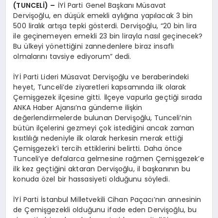
(TUNCELİ) –
İYİ Parti Genel Başkanı Müsavat
Dervişoğlu, en düşük emekli aylığına yapılacak 3 bin
500 liralık artışa tepki gösterdi. Dervişoğlu, “20 bin lira
ile geçinemeyen emekli 23 bin lirayla nasıl geçinecek?
Bu ülkeyi yönettiğini zannedenlere biraz insaflı
olmalarını tavsiye ediyorum” dedi.
İYİ Parti Lideri Müsavat Dervişoğlu ve beraberindeki
heyet, Tunceli’de ziyaretleri kapsamında ilk olarak
Çemişgezek ilçesine gitti. İlçeye vapurla geçtiği sırada
ANKA Haber Ajansı’na gündeme ilişkin
değerlendirmelerde bulunan Dervişoğlu, Tunceli’nin
bütün ilçelerini gezmeyi çok istediğini ancak zaman
kısıtlılığı nedeniyle ilk olarak herkesin merak ettiği
Çemişgezek’i tercih ettiklerini belirtti. Daha önce
Tunceli’ye defalarca gelmesine rağmen Çemişgezek’e
ilk kez geçtiğini aktaran Dervişoğlu, il başkanının bu
konuda özel bir hassasiyeti olduğunu söyledi.
İYİ Parti İstanbul Milletvekili Cihan Paçacı’nın annesinin
de Çemişgezekli olduğunu ifade eden Dervişoğlu, bu