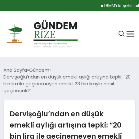
TBMM’de şehit aileleri
Ana Sayfa
Gündem
Dervişoğlu’ndan en düşük emekli aylığı artışına tepki: “20
bin lira ile geçinemeyen emekli 23 bin lirayla nasıl
RIZE
geçinecek?”
BÜLTEN
Dervişoğlu’ndan en düşük
emekli aylığı artışına tepki: “20
GÜNDEM
bin lira ile geçinemeyen emekli