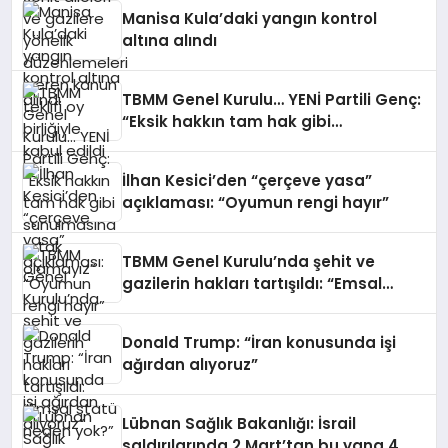
edildi
Manisa Kula’daki yangın kontrol
altına alındı
TBMM Genel Kurulu… YENİ Partili Genç:
“Eksik hakkın tam hak gibi
sunulmasına ortak olamayız”
İlhan Kesici’den “çerçeve yasa”
açıklaması: “Oyumun rengi hayır”
TBMM Genel Kurulu’nda şehit ve
gazilerin hakları tartışıldı: “Emsal
statü neden yok?”
Donald Trump: “İran konusunda işi
ağırdan alıyoruz”
Lübnan Sağlık Bakanlığı: İsrail
saldırılarında 2 Mart’tan bu yana 4