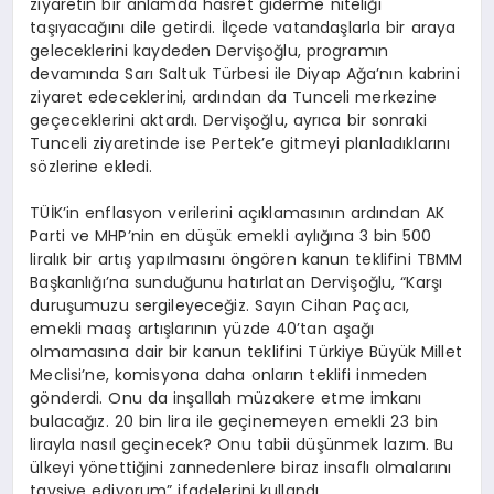
ziyaretin bir anlamda hasret giderme niteliği
taşıyacağını dile getirdi. İlçede vatandaşlarla bir araya
geleceklerini kaydeden Dervişoğlu, programın
devamında Sarı Saltuk Türbesi ile Diyap Ağa’nın kabrini
ziyaret edeceklerini, ardından da Tunceli merkezine
geçeceklerini aktardı. Dervişoğlu, ayrıca bir sonraki
Tunceli ziyaretinde ise Pertek’e gitmeyi planladıklarını
sözlerine ekledi.
TÜİK’in enflasyon verilerini açıklamasının ardından AK
Parti ve MHP’nin en düşük emekli aylığına 3 bin 500
liralık bir artış yapılmasını öngören kanun teklifini TBMM
Başkanlığı’na sunduğunu hatırlatan Dervişoğlu, “Karşı
duruşumuzu sergileyeceğiz. Sayın Cihan Paçacı,
emekli maaş artışlarının yüzde 40’tan aşağı
olmamasına dair bir kanun teklifini Türkiye Büyük Millet
Meclisi’ne, komisyona daha onların teklifi inmeden
gönderdi. Onu da inşallah müzakere etme imkanı
bulacağız. 20 bin lira ile geçinemeyen emekli 23 bin
lirayla nasıl geçinecek? Onu tabii düşünmek lazım. Bu
ülkeyi yönettiğini zannedenlere biraz insaflı olmalarını
tavsiye ediyorum” ifadelerini kullandı.