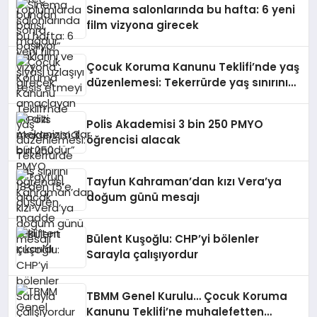
Sinema salonlarında bu hafta: 6 yeni
mekanizmalar bütünüdür”
film vizyona girecek
Çocuk Koruma Kanunu Teklifi’nde yaş
düzenlemesi: Tekerrürde yaş sınırını
18’den 15’e düşüren madde tekliften
çıkarıldı
Polis Akademisi 3 bin 250 PMYO
öğrencisi alacak
Tayfun Kahraman’dan kızı Vera’ya
doğum günü mesajı
Bülent Kuşoğlu: CHP’yi bölenler
Sarayla çalışıyordur
TBMM Genel Kurulu… Çocuk Koruma
Kanunu Teklifi’ne muhalefetten