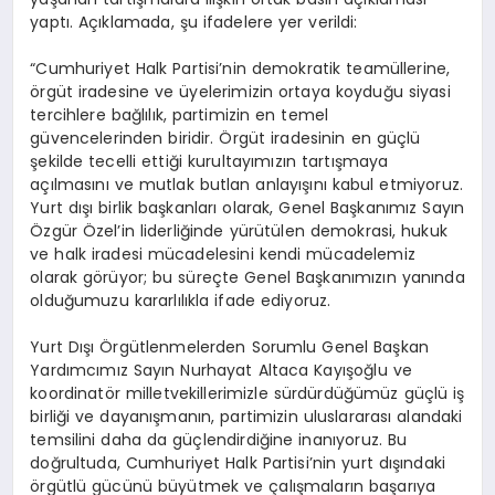
yaptı. Açıklamada, şu ifadelere yer verildi:
“Cumhuriyet Halk Partisi’nin demokratik teamüllerine,
örgüt iradesine ve üyelerimizin ortaya koyduğu siyasi
tercihlere bağlılık, partimizin en temel
güvencelerinden biridir. Örgüt iradesinin en güçlü
şekilde tecelli ettiği kurultayımızın tartışmaya
açılmasını ve mutlak butlan anlayışını kabul etmiyoruz.
Yurt dışı birlik başkanları olarak, Genel Başkanımız Sayın
Özgür Özel’in liderliğinde yürütülen demokrasi, hukuk
ve halk iradesi mücadelesini kendi mücadelemiz
olarak görüyor; bu süreçte Genel Başkanımızın yanında
olduğumuzu kararlılıkla ifade ediyoruz.
Yurt Dışı Örgütlenmelerden Sorumlu Genel Başkan
Yardımcımız Sayın Nurhayat Altaca Kayışoğlu ve
koordinatör milletvekillerimizle sürdürdüğümüz güçlü iş
birliği ve dayanışmanın, partimizin uluslararası alandaki
temsilini daha da güçlendirdiğine inanıyoruz. Bu
doğrultuda, Cumhuriyet Halk Partisi’nin yurt dışındaki
örgütlü gücünü büyütmek ve çalışmaların başarıya