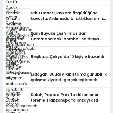
“cezalandırma odaklı” eleştiri
Utku Caner Çaykara özgürlüğüne
kavuştu: Ardımızda bıraktıklarımızın
da tahliye olmalarını, özgürlüğüne,
ailelerine kavuşmalarını diliyorum
Şam Büyükelçisi Yılmaz’dan
Ceramana’daki bombalı saldırıya
kınama
Beşiktaş, Çekya’da 10 kişiyle kazandı
Erdoğan, Suudi Arabistan’a günübirlik
çalışma ziyareti gerçekleştirecek
Salah, Papara Park’ta düzenlenen
törenle Trabzonspor’a imzayı attı