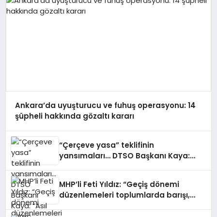
Ankara’da uyuşturucu ve fuhuş operasyonu: 14
şüpheli hakkında gözaltı kararı
“Çerçeve yasa” teklifinin
yansımaları… DTSO Başkanı Kaya:
“Asıl süreç bundan sonra başlıyor”
MHP’li Feti Yıldız: “Geçiş dönemi
düzenlemeleri toplumlarda barışı,
mağdur haklarını ve siyasi uzlaşıyı
tesis etmeyi amaçlayan bir dizi