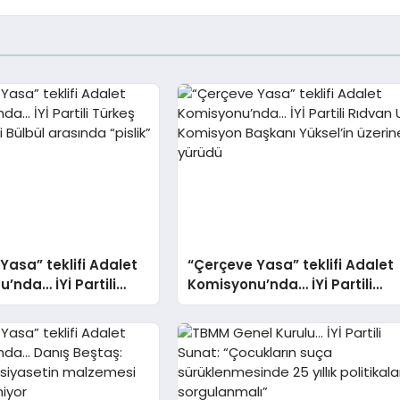
Yasa” teklifi Adalet
“Çerçeve Yasa” teklifi Adalet
’nda… İYİ Partili
Komisyonu’nda… İYİ Partili
 ile MHP’li Bülbül
Rıdvan Uz, Komisyon Başkanı
“pislik” tartışması
Yüksel’in üzerine yürüdü