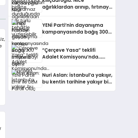
Kılıçdaroğlu: Nice
ağırlıklardan arınıp, fırtınayı
geride bırakıp, iktidar
limanına demir atacağız
YENİ Parti’nin dayanışma
kampanyasında bağış 300
milyon lirayı aştı
“Çerçeve Yasa” teklifi
Adalet Komisyonu’nda…
YENİ Partili Emir ile DEM
Partili Oluç arasında
Nuri Aslan: İstanbul’a yakışır,
“Demirtaş” tartışması
bu kentin tarihine yakışır bir
meydan olacak burası