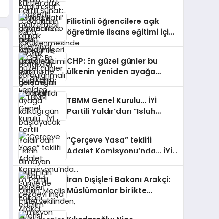
suça sürüklenmesinde 25
yıllık politikalar
Filistinli öğrencilere açık
sorgulanmalı”
öğretimle lisans eğitimi için
çalışmalar hızlandırıldı
CHP: En güzel günler bu
ülkenin yeniden ayağa
kalktığı gün başlayacak
TBMM Genel Kurulu… İYİ
Partili Yaldır’dan “Islah
olmayan failler için
Suriye’de cezaevi inşa
“Çerçeve Yasa” teklifi
edelim” önerisi
Adalet Komisyonu’nda… İYİ
Partili Olgun: Meclis
milletvekilinden, komisyon
İran Dışişleri Bakanı Arakçi:
kamuoyundan kaçıramaz
Müslümanlar birlikte
durduğunda her türlü
tehditle yüzleşebilir