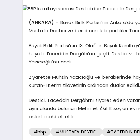
(ANKARA)
– Büyük Birlik Partisi’nin Ankara’da 
Mustafa Destici ve beraberindeki partililer Tace
Büyük Birlik Partisi’nin 13. Olağan Büyük Kurult
heyeti, Taceddin Dergâhı’na geçti. Destici ve
Yazıcıoğlu’nu andı.
Ziyarette Muhsin Yazıcıoğlu ve beraberinde haya
Kur’an-ı Kerim tilavetinin ardından dualar edildi.
Destici, Taceddin Dergâhı’nı ziyaret eden vatan
aynı alanda bulunan Mehmet Âkif Ersoy’un evin
onlarla sohbet etti.
#bbp
#MUSTAFA DESTİCİ
#TACEDDİN DE