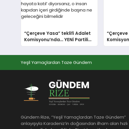
“Çerçeve Yasa” teklifi Adalet
“Çerçeve 
Komisyonu’nda… YENİ Partili
Komisyon
Tanrıkulu: Bir insana ‘Silahını
Beştaş: Kü
bırak, ülkene dön, siyasal ve
malzemes
toplumsal hayata katıl’
Yeşil Yamaçlardan Taze Gündem
diyorsanız, o insan kapıdan
içeri girdiğinde başına ne
geleceğini bilmelidir
Gündem Rize, “Yeşil Yamaçlardan Taze Gündem”
anlayışıyla Karadeniz’in doğasından ilham alan hızlı