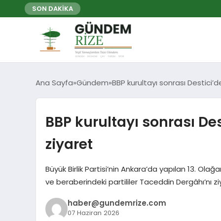
SON DAKİKA
Ana Sayfa
Gündem
BBP kurultayı sonrası Destici’
BBP kurultayı sonrası De
ziyaret
Büyük Birlik Partisi’nin Ankara’da yapılan 13. Ol
ve beraberindeki partililer Taceddin Dergâhı’nı ziy
haber@gundemrize.com
07 Haziran 2026