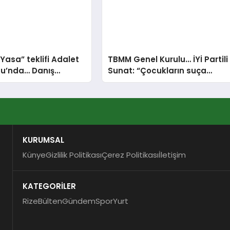
Yasa” teklifi Adalet
TBMM Genel Kurulu… İYİ Partili
u’nda… Danış
Sunat: “Çocukların suça
rtler artık siyasetin
sürüklenmesinde 25 yıllık
i olmak istemiyor
politikalar sorgulanmalı”
KURUMSAL
Künye
Gizlilik Politikası
Çerez Politikası
İletişim
KATEGORİLER
Rize
Bülten
Gündem
Spor
Yurt