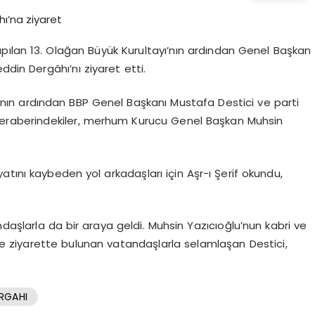
yapılan 13. Olağan Büyük Kurultayı’nın ardından Genel Başkan
ddin Dergâhı’nı ziyaret etti.
ayı’nın ardından BBP Genel Başkanı Mustafa Destici ve parti
 beraberindekiler, merhum Kurucu Genel Başkan Muhsin
tını kaybeden yol arkadaşları için Aşr-ı Şerif okundu,
daşlarla da bir araya geldi. Muhsin Yazıcıoğlu’nun kabri ve
e ziyarette bulunan vatandaşlarla selamlaşan Destici,
RGAHI