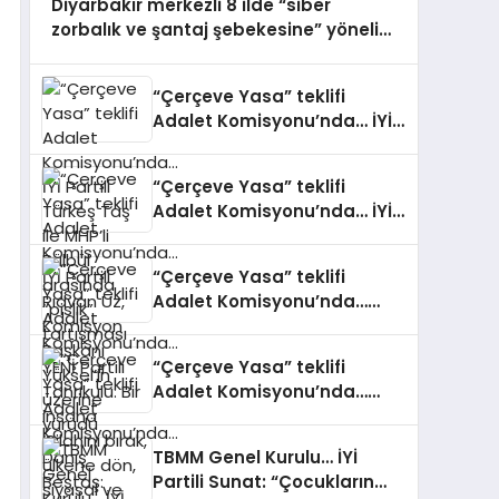
Diyarbakır merkezli 8 ilde “siber
zorbalık ve şantaj şebekesine” yönelik
operasyon: 10 gözaltı
“Çerçeve Yasa” teklifi
Adalet Komisyonu’nda… İYİ
Partili Türkeş Taş ile MHP’li
Bülbül arasında “pislik”
“Çerçeve Yasa” teklifi
tartışması
Adalet Komisyonu’nda… İYİ
Partili Rıdvan Uz, Komisyon
Başkanı Yüksel’in üzerine
“Çerçeve Yasa” teklifi
yürüdü
Adalet Komisyonu’nda…
YENİ Partili Tanrıkulu: Bir
insana ‘Silahını bırak, ülkene
“Çerçeve Yasa” teklifi
dön, siyasal ve toplumsal
Adalet Komisyonu’nda…
hayata katıl’ diyorsanız, o
Danış Beştaş: Kürtler artık
insan kapıdan içeri
siyasetin malzemesi olmak
girdiğinde başına ne
TBMM Genel Kurulu… İYİ
istemiyor
geleceğini bilmelidir
Partili Sunat: “Çocukların