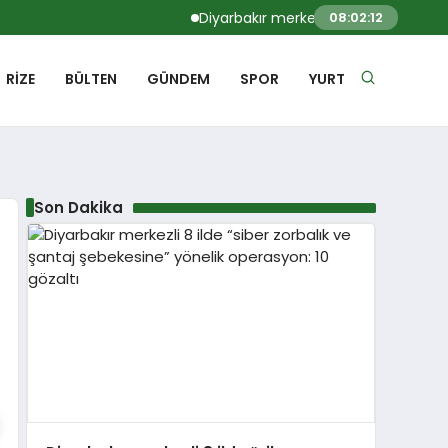
Diyarbakır merkezli 8 ilde “siber zorbal
08:02:13
RIZE
BÜLTEN
GÜNDEM
SPOR
YURT
Son Dakika