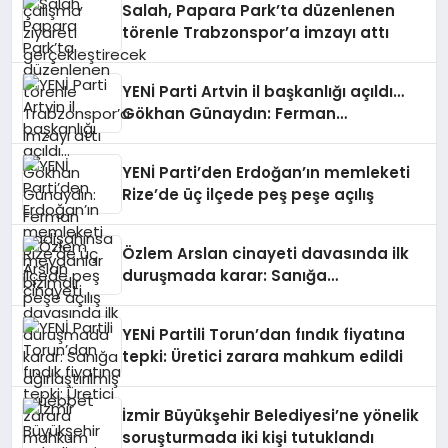
Salah, Papara Park’ta düzenlenen
törenle Trabzonspor’a imzayı attı
YENİ Parti Artvin il başkanlığı açıldı…
Gökhan Günaydın: Ferman
padişahınsa meydanlar bizimdir
YENİ Parti’den Erdoğan’ın memleketi
Rize’de üç ilçede peş peşe açılış
Özlem Arslan cinayeti davasında ilk
duruşmada karar: Sanığa
ağırlaştırılmış müebbet
YENİ Partili Torun’dan fındık fiyatına
tepki: Üretici zarara mahkum edildi
İzmir Büyükşehir Belediyesi’ne yönelik
soruşturmada iki kişi tutuklandı