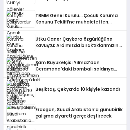
TBMM Genel Kurulu… Çocuk Koruma
Kanunu Teklifi’ne muhalefetten
“cezalandırma odaklı” eleştiri
Utku Caner Çaykara özgürlüğüne
kavuştu: Ardımızda bıraktıklarımızın
da tahliye olmalarını, özgürlüğüne,
ailelerine kavuşmalarını diliyorum
Şam Büyükelçisi Yılmaz’dan
Ceramana’daki bombalı saldırıya
kınama
Beşiktaş, Çekya’da 10 kişiyle kazandı
Erdoğan, Suudi Arabistan’a günübirlik
çalışma ziyareti gerçekleştirecek