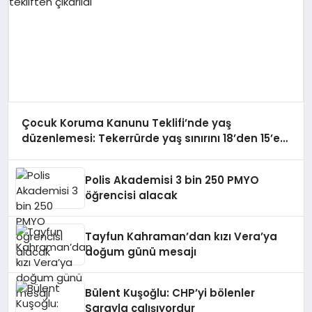
Çocuk Koruma Kanunu Teklifi’nde yaş
düzenlemesi: Tekerrürde yaş sınırını 18’den 15’e
düşüren madde tekliften çıkarıldı
Polis Akademisi 3 bin 250 PMYO
öğrencisi alacak
Tayfun Kahraman’dan kızı Vera’ya
doğum günü mesajı
Bülent Kuşoğlu: CHP’yi bölenler
Sarayla çalışıyordur