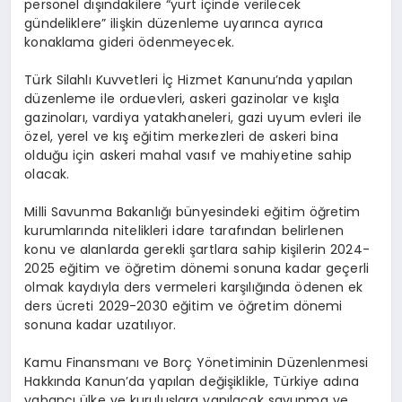
personel dışındakilere “yurt içinde verilecek
gündeliklere” ilişkin düzenleme uyarınca ayrıca
konaklama gideri ödenmeyecek.
Türk Silahlı Kuvvetleri İç Hizmet Kanunu’nda yapılan
düzenleme ile orduevleri, askeri gazinolar ve kışla
gazinoları, vardiya yatakhaneleri, gazi uyum evleri ile
özel, yerel ve kış eğitim merkezleri de askeri bina
olduğu için askeri mahal vasıf ve mahiyetine sahip
olacak.
Milli Savunma Bakanlığı bünyesindeki eğitim öğretim
kurumlarında nitelikleri idare tarafından belirlenen
konu ve alanlarda gerekli şartlara sahip kişilerin 2024-
2025 eğitim ve öğretim dönemi sonuna kadar geçerli
olmak kaydıyla ders vermeleri karşılığında ödenen ek
ders ücreti 2029-2030 eğitim ve öğretim dönemi
sonuna kadar uzatılıyor.
Kamu Finansmanı ve Borç Yönetiminin Düzenlenmesi
Hakkında Kanun’da yapılan değişiklikle, Türkiye adına
yabancı ülke ve kuruluşlara yapılacak savunma ve