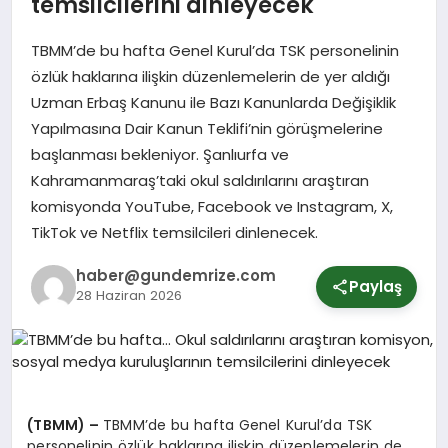
temsilcilerini dinleyecek
TBMM’de bu hafta Genel Kurul’da TSK personelinin
SPOR
özlük haklarına ilişkin düzenlemelerin de yer aldığı
Uzman Erbaş Kanunu ile Bazı Kanunlarda Değişiklik
YURT
Yapılmasına Dair Kanun Teklifi’nin görüşmelerine
başlanması bekleniyor. Şanlıurfa ve
Kahramanmaraş’taki okul saldırılarını araştıran
komisyonda YouTube, Facebook ve Instagram, X,
TikTok ve Netflix temsilcileri dinlenecek.
haber@gundemrize.com
Paylaş
28 Haziran 2026
(TBMM) –
TBMM’de bu hafta Genel Kurul’da TSK
personelinin özlük haklarına ilişkin düzenlemelerin de