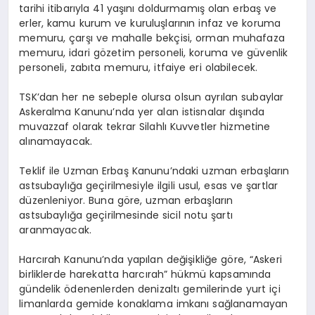
tarihi itibarıyla 41 yaşını doldurmamış olan erbaş ve
erler, kamu kurum ve kuruluşlarının infaz ve koruma
memuru, çarşı ve mahalle bekçisi, orman muhafaza
memuru, idari gözetim personeli, koruma ve güvenlik
personeli, zabıta memuru, itfaiye eri olabilecek.
TSK’dan her ne sebeple olursa olsun ayrılan subaylar
Askeralma Kanunu’nda yer alan istisnalar dışında
muvazzaf olarak tekrar Silahlı Kuvvetler hizmetine
alınamayacak.
Teklif ile Uzman Erbaş Kanunu’ndaki uzman erbaşların
astsubaylığa geçirilmesiyle ilgili usul, esas ve şartlar
düzenleniyor. Buna göre, uzman erbaşların
astsubaylığa geçirilmesinde sicil notu şartı
aranmayacak.
Harcırah Kanunu’nda yapılan değişikliğe göre, “Askeri
birliklerde harekatta harcırah” hükmü kapsamında
gündelik ödenenlerden denizaltı gemilerinde yurt içi
limanlarda gemide konaklama imkanı sağlanamayan