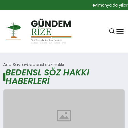
Almanya’da yıllarc
Ana Sayfa
bedensl söz hakkı
BEDENSL SÖZ HAKKI
HABERLERI
RIZE
BÜLTEN
GÜNDEM