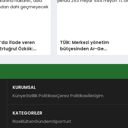
’da ifade veren
TÜİK: Merkezi yönetim
Ertuğrul Özkök:
bütçesinden Ar-Ge
şkanına hakaret,
harcaması 2025 yılında 253
ımın ucundan dahi
milyar 544 milyon TL oldu
ek bir şey
KURUMSAL
Künye
Gizlilik Politikası
Çerez Politikası
İletişim
KATEGORİLER
Rize
Bülten
Gündem
Spor
Yurt