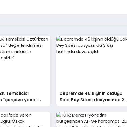
YSK Temsilcisi
Depremde 46 kişinin öldüğü
n “çerçeve yasa”
Said Bey Sitesi dosyasında 3
irmesi: “Hukuk
kişi hakkında dava açıldı
 sınırlarının sınandığı
”