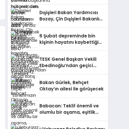
harcaması 2025 yılında 253
milyar 544 milyon TL oldu
Dışişleri Bakan Yardımcısı
Bozay, Çin Dışişleri Bakanlığı
BBNJ Sekretaryası
Konularından Sorumlu Özel
6 Şubat depreminde bin
Temsilci Xianliang’ı kabul
kişinin hayatını kaybettiği
etti
dosyalar, Yargıtay 12. Ceza
Dairesi’nde
TESK Genel Başkan Vekili
Ebedinoğlu’ndan geçici
satış fuarlarına tepki:
“Esnafımızın ekmeğine ortak
Bakan Gürlek, Behçet
olmayın”
Oktay’ın ailesi ile görüşecek
Babacan: Teklif önemli ve
olumlu bir aşama, eşitlik
yönünden eksiklikler
giderilmeli