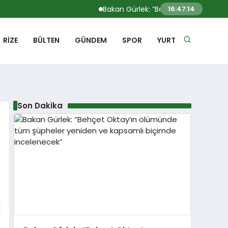
Bakan Gürlek: “Behçet Oktay’ın ölümü
16:47:14
RIZE
BÜLTEN
GÜNDEM
SPOR
YURT
Son Dakika