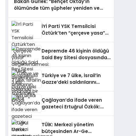
Bakan Gürlek: “Behçet Oktay’ın
ölümünde tüm şüpheler yeniden ve
kapsamlı biçimde incelenecek”
İYİ Parti YSK Temsilcisi
Öztürk’ten “çerçeve yasa”
değerlendirmesi: “Hukuk
devletinin sınırlarının
Depremde 46 kişinin öldüğü
sınandığı bir eşiktir”
Said Bey Sitesi dosyasında
3 kişi hakkında dava açıldı
Türkiye ve 7 ülke, İsrail’in
Gazze’deki saldırılarını
kınadı
Çağlayan’da ifade veren
gazeteci Ertuğrul Özkök:
Cumhurbaşkanına hakaret,
asla aklımın ucundan dahi
TÜİK: Merkezi yönetim
geçmeyecek bir şey
bütçesinden Ar-Ge