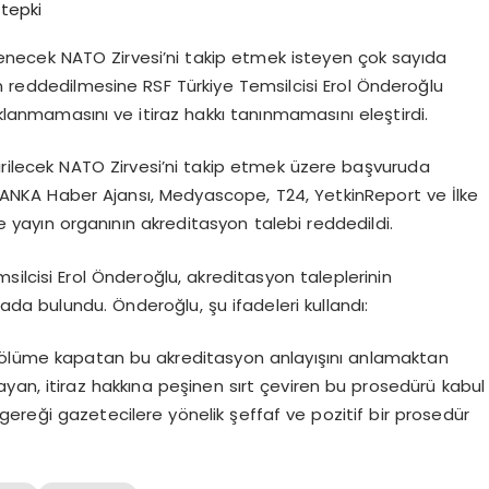
ecek NATO Zirvesi’ni takip etmek isteyen çok sayıda
reddedilmesine RSF Türkiye Temsilcisi Erol Önderoğlu
klanmamasını ve itiraz hakkı tanınmamasını eleştirdi.
rilecek NATO Zirvesi’ni takip etmek üzere başvuruda
 ANKA Haber Ajansı, Medyascope, T24, YetkinReport ve İlke
 yayın organının akreditasyon talebi reddedildi.
ilcisi Erol Önderoğlu, akreditasyon taleplerinin
ada bulundu. Önderoğlu, şu ifadeleri kullandı:
 bölüme kapatan bu akreditasyon anlayışını anlamaktan
yan, itiraz hakkına peşinen sırt çeviren bu prosedürü kabul
ereği gazetecilere yönelik şeffaf ve pozitif bir prosedür