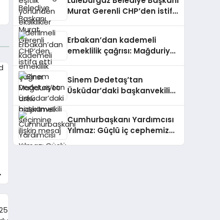
Lüleburgaz Belediye Başkanı
Murat Gerenli CHP’den istifa
etti
Erbakan’dan kademeli
emeklilik çağrısı: Mağduriyet
artık giderilmeli
Sinem Dedetaş’tan
Üsküdar’daki başkanvekili
seçimine ilişkin mesaj
Cumhurbaşkanı Yardımcısı
Yılmaz: Güçlü iç cephemiz
ile bölgemizdeki
emperyalist tuzakları boşa
çıkarmaya devam edeceğiz