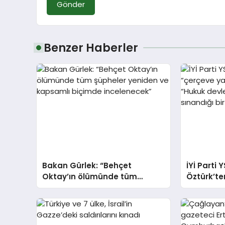
Gönder
Benzer Haberler
Bakan Gürlek: “Behçet
İYİ Parti 
Oktay’ın ölümünde tüm
Öztürk’te
şüpheler yeniden ve kapsamlı
değerlend
biçimde incelenecek”
devletinin
bir eşiktir