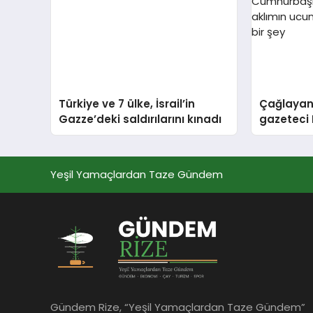
Türkiye ve 7 ülke, İsrail’in
Çağlayan
Gazze’deki saldırılarını kınadı
gazeteci 
Cumhurba
asla akl
geçmeyec
Yeşil Yamaçlardan Taze Gündem
Gündem Rize, “Yeşil Yamaçlardan Taze Gündem”