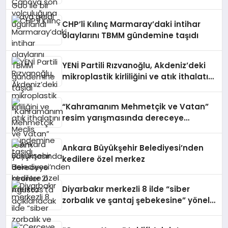
CHP’li Kılınç Marmaray’daki intihar
olaylarını TBMM gündemine taşıdı
YENİ Partili Rızvanoğlu, Akdeniz’deki
mikroplastik kirliliğini ve atık ithalatını
Meclis gündemine taşıdı
“Kahramanım Mehmetçik ve Vatan”
resim yarışmasında dereceye
girenler 21 Ağustos’ta açıklanacak
Ankara Büyükşehir Belediyesi’nden
kedilere özel merkez
Diyarbakır merkezli 8 ilde “siber
zorbalık ve şantaj şebekesine” yönelik
operasyon: 10 gözaltı