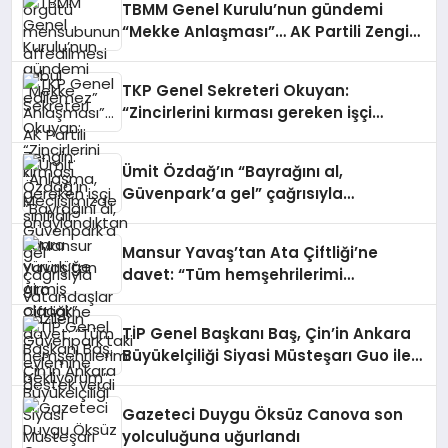
TBMM Genel Kurulu’nun gündemi
“Mekke Anlaşması”… AK Partili Zengin:
“Anlaşma, Meclisimizde
onaylandıktan sonra yürürlüğe girmiş
TKP Genel Sekreteri Okuyan:
olacak”
“Zincirlerini kırması gereken işçi
sınıfıdır”
Ümit Özdağ’ın “Bayrağını al,
Güvenpark’a gel” çağrısıyla
vatandaşlar gazilerin Güvenpark’taki
eylemine destek verdi
Mansur Yavaş’tan Ata Çiftliği’ne
davet: “Tüm hemşehrilerimi
bekliyorum”
TİP Genel Başkanı Baş, Çin’in Ankara
Büyükelçiliği Siyasi Müsteşarı Guo ile
bir araya geldi
Gazeteci Duygu Öksüz Canova son
yolculuğuna uğurlandı