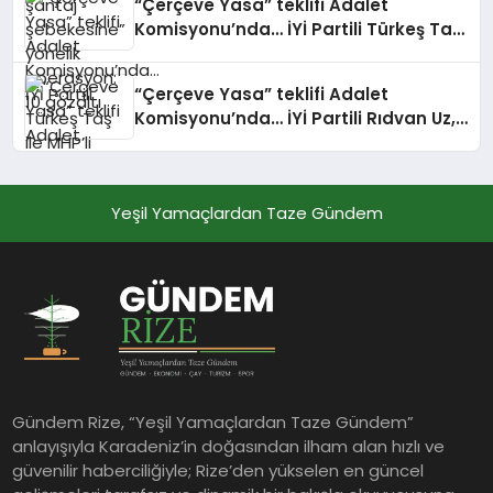
“Çerçeve Yasa” teklifi Adalet
Komisyonu’nda… İYİ Partili Türkeş Taş
ile MHP’li Bülbül arasında “pislik”
tartışması
“Çerçeve Yasa” teklifi Adalet
Komisyonu’nda… İYİ Partili Rıdvan Uz,
Komisyon Başkanı Yüksel’in üzerine
yürüdü
Yeşil Yamaçlardan Taze Gündem
Gündem Rize, “Yeşil Yamaçlardan Taze Gündem”
anlayışıyla Karadeniz’in doğasından ilham alan hızlı ve
güvenilir haberciliğiyle; Rize’den yükselen en güncel