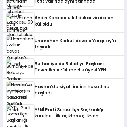
Festivali’nde aynı sahnede
Aydın Karacasu 50 dekar zirai alan
kül oldu
Ummahan Korkut davası Yargıtay’a
taşındı
Burhaniye’de Belediye Başkanı
Deveciler ve 14 meclis üyesi YENİ
Parti’ye katıldı
Havran’da siyah incirin hasadına
başladı
YENİ Parti Soma İlçe Başkanlığı
kuruldu… İlk açıklama; İlksen
Özalper’in gözaltına alınmasına tepki