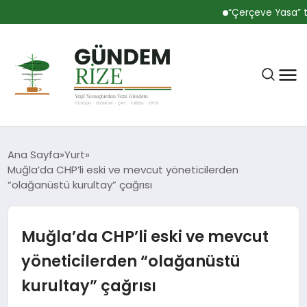
“Çerçeve Yasa” tekli
Ana Sayfa
Yurt
Muğla’da CHP’li eski ve mevcut yöneticilerden
“olağanüstü kurultay” çağrısı
RIZE
Muğla’da CHP’li eski ve mevcut
BÜLTEN
yöneticilerden “olağanüstü
kurultay” çağrısı
GÜNDEM