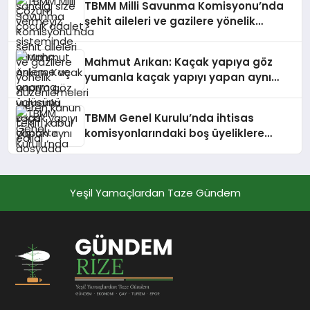
TBMM Milli Savunma Komisyonu’nda
şehit aileleri ve gazilere yönelik
düzenlemeleri içeren kanun teklifi
kabul edildi
Mahmut Arıkan: Kaçak yapıya göz
yumanla kaçak yapıyı yapan aynı
dosyada yargılandığında şehirlerimiz
daha sağlıklı hale gelecektir
TBMM Genel Kurulu’nda ihtisas
komisyonlarındaki boş üyeliklere
seçim yapıldı
Yeşil Yamaçlardan Taze Gündem