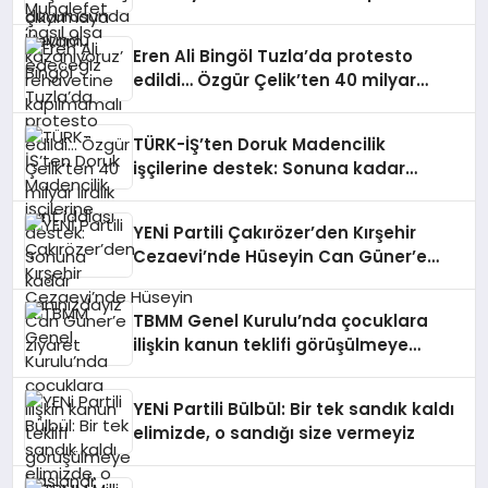
Eren Ali Bingöl Tuzla’da protesto
edildi… Özgür Çelik’ten 40 milyar
liralık rant iddiası
TÜRK-İŞ’ten Doruk Madencilik
işçilerine destek: Sonuna kadar
yanınızdayız
YENİ Partili Çakırözer’den Kırşehir
Cezaevi’nde Hüseyin Can Güner’e
ziyaret
TBMM Genel Kurulu’nda çocuklara
ilişkin kanun teklifi görüşülmeye
başlandı: Çözüm çocuk adalet
sisteminde koruma, önleme ve
YENi Partili Bülbül: Bir tek sandık kaldı
onarma üçlüsünü esas almaktır
elimizde, o sandığı size vermeyiz