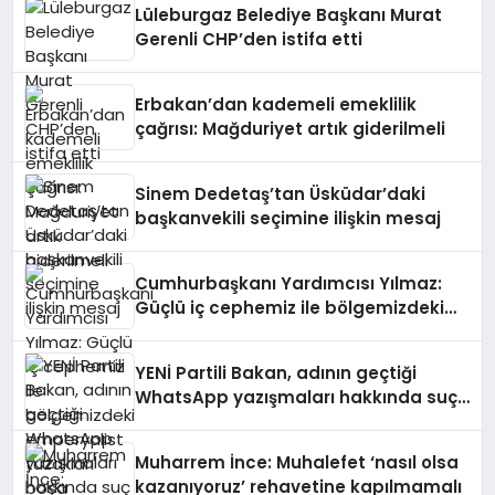
Lüleburgaz Belediye Başkanı Murat
Gerenli CHP’den istifa etti
Erbakan’dan kademeli emeklilik
çağrısı: Mağduriyet artık giderilmeli
Sinem Dedetaş’tan Üsküdar’daki
başkanvekili seçimine ilişkin mesaj
Cumhurbaşkanı Yardımcısı Yılmaz:
Güçlü iç cephemiz ile bölgemizdeki
emperyalist tuzakları boşa
çıkarmaya devam edeceğiz
YENİ Partili Bakan, adının geçtiği
WhatsApp yazışmaları hakkında suç
duyurusunda bulundu
Muharrem İnce: Muhalefet ‘nasıl olsa
kazanıyoruz’ rehavetine kapılmamalı