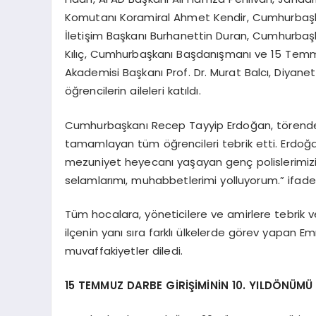
Komutanı Koramiral Ahmet Kendir, Cumhurbaşk
İletişim Başkanı Burhanettin Duran, Cumhurbaşk
Kılıç, Cumhurbaşkanı Başdanışmanı ve 15 Temmu
Akademisi Başkanı Prof. Dr. Murat Balcı, Diyanet 
öğrencilerin aileleri katıldı.
Cumhurbaşkanı Recep Tayyip Erdoğan, törende 
tamamlayan tüm öğrencileri tebrik etti. Erdoğa
mezuniyet heyecanı yaşayan genç polislerimizin 
selamlarımı, muhabbetlerimi yolluyorum.” ifadele
Tüm hocalara, yöneticilere ve amirlere tebrik ve
ilçenin yanı sıra farklı ülkelerde görev yapan 
muvaffakiyetler diledi.
15 TEMMUZ DARBE GİRİŞİMİNİN 10. YILDÖNÜM