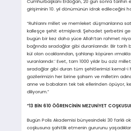
Cumhurbaşkanı Erdoğan, 20 gün sonra tarihin e
girişiminin 10. yıl dönümünün idrak edileceğini ha
“Ruhlarını millet ve memleket düşmanlarına sat
kalleşçe şehit etmişlerdi. Şehadet şerbetini ge
bugün bir kez daha yüce Allah’tan rahmet niyaz
bağrında sıradağlar gibi duranlarındır. Bir tari
kül olan ocaklarından, şahlanıp köpüren ırmakla
vuranlarındır.’ Evet, tam 1000 yıldır bu aziz mille
sıradağlar gibi duran tüm şehitlerimizi kemal-i
gazilerimizin her birine şahsım ve milletim adın
anne ve babaların tek tek ellerinden öpüyor, kendil
diliyorum.”
“13 BİN 610 ÖĞRENCİNİN MEZUNİYET COŞKUS
Bugün Polis Akademisi bünyesindeki 30 farklı o
coşkusuna şahitlik etmenin gururunu yaşadıklar