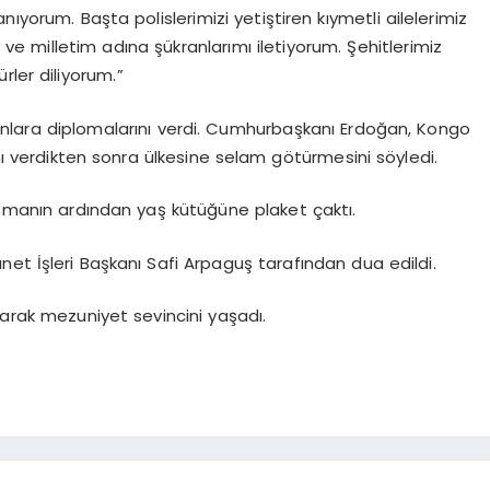
ıyorum. Başta polislerimizi yetiştiren kıymetli ailelerimiz
e milletim adına şükranlarımı iletiyorum. Şehitlerimiz
rler diliyorum.”
lara diplomalarını verdi. Cumhurbaşkanı Erdoğan, Kongo
 verdikten sonra ülkesine selam götürmesini söyledi.
uşmanın ardından yaş kütüğüne plaket çaktı.
et İşleri Başkanı Safi Arpaguş tarafından dua edildi.
tarak mezuniyet sevincini yaşadı.