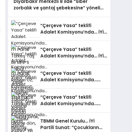
Diyarbakır merkezli 8 ilde “siber
zorbalık ve şantaj şebekesine” yönelik
operasyon: 10 gözaltı
“Çerçeve Yasa” teklifi
Adalet Komisyonu’nda… İYİ
Partili Türkeş Taş ile MHP’li
Bülbül arasında “pislik”
“Çerçeve Yasa” teklifi
tartışması
Adalet Komisyonu’nda… İYİ
Partili Rıdvan Uz, Komisyon
Başkanı Yüksel’in üzerine
“Çerçeve Yasa” teklifi
yürüdü
Adalet Komisyonu’nda…
YENİ Partili Tanrıkulu: Bir
insana ‘Silahını bırak, ülkene
“Çerçeve Yasa” teklifi
dön, siyasal ve toplumsal
Adalet Komisyonu’nda…
hayata katıl’ diyorsanız, o
Danış Beştaş: Kürtler artık
insan kapıdan içeri
siyasetin malzemesi olmak
girdiğinde başına ne
TBMM Genel Kurulu… İYİ
istemiyor
geleceğini bilmelidir
Partili Sunat: “Çocukların