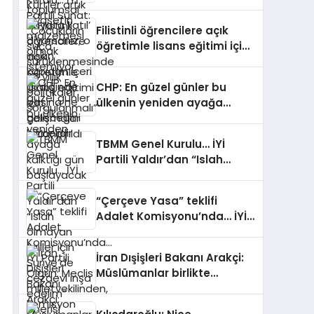
suça sürüklenmesinde 25
yıllık politikalar
Filistinli öğrencilere açık
sorgulanmalı”
öğretimle lisans eğitimi için
çalışmalar hızlandırıldı
CHP: En güzel günler bu
ülkenin yeniden ayağa
kalktığı gün başlayacak
TBMM Genel Kurulu… İYİ
Partili Yaldır’dan “Islah
olmayan failler için
Suriye’de cezaevi inşa
“Çerçeve Yasa” teklifi
edelim” önerisi
Adalet Komisyonu’nda… İYİ
Partili Olgun: Meclis
milletvekilinden, komisyon
İran Dışişleri Bakanı Arakçi:
kamuoyundan kaçıramaz
Müslümanlar birlikte
durduğunda her türlü
tehditle yüzleşebilir