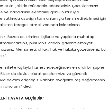
 en etkin şekilde mücadele edeceksiniz. Çocuklarımızın
e ve babalarının evlatlarını gönül huzuruyla
lke sathında asayişin tam anlamıyla temin edilebilmesi için
vakitten feragat etmek zorunda kalacaksınız.
ınız. Bazen en kriminal kişilerle ve yapılarla muhatap
nutmayacaksınız, pusulanız vicdan, gayeniz emniyet,
mazsınız. Merhameti, ahlakı, hak ve hukuku gözetirseniz bu
ız.”
e ve millete layıkıyla hizmet edeceğinden en ufak bir şüphe
izler de devlet olarak polislerimize ve güvenlik
ılıkla devam edeceğiz. Rabbim ayağınıza taş değdirmesin,
in diyorum.” dedi.
LERİ HAYATA GEÇİRDİK”