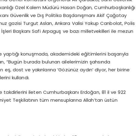
anlığı Özel Kalem Müdürü Hasan Doğan, Cumhurbaşkanlığı
anı Güvenlik ve Dış Politika Başdanışmanı Akif Çağatay
z gazisi Turgut Aslan, Ankara Valisi Yakup Canbolat, Polis
İşleri Başkanı Safi Arpaguş ve bazı milletvekilleri ile mezun
yaptığı konuşmada, akademideki eğitimlerini başarıyla
n, “Bugün burada bulunan ailelerimizin şahsında
eş, dost ve yakınlarına ‘Gözünüz aydın’ diyor, her birine
rini kullandı.
 takdirlerini ileten Cumhurbaşkanı Erdoğan, 81 il ve 922
Emniyet Teşkilatının tüm mensuplarına Allah’tan üstün
Ü