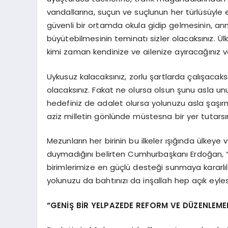
vandallarına, suçun ve suçlunun her türlüsüyle
güvenli bir ortamda okula gidip gelmesinin, ann
büyütebilmesinin teminatı sizler olacaksınız. Ü
kimi zaman kendinize ve ailenize ayıracağınız 
Uykusuz kalacaksınız, zorlu şartlarda çalışacaks
olacaksınız. Fakat ne olursa olsun şunu asla u
hedefiniz de adalet olursa yolunuzu asla şaşır
aziz milletin gönlünde müstesna bir yer tutarsın
Mezunların her birinin bu ilkeler ışığında ülkey
duymadığını belirten Cumhurbaşkanı Erdoğan, “B
birimlerimize en güçlü desteği sunmaya kararl
yolunuzu da bahtınızı da inşallah hep açık eyles
“GENİŞ BİR YELPAZEDE REFORM VE DÜZENLEME