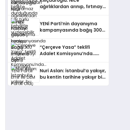
Kılıçdaroğlu: Nice
ağırlıklardan arınıp, fırtınayı
geride bırakıp, iktidar
limanına demir atacağız
YENİ Parti’nin dayanışma
kampanyasında bağış 300
milyon lirayı aştı
“Çerçeve Yasa” teklifi
Adalet Komisyonu’nda…
YENİ Partili Emir ile DEM
Partili Oluç arasında
Nuri Aslan: İstanbul’a yakışır,
“Demirtaş” tartışması
bu kentin tarihine yakışır bir
meydan olacak burası