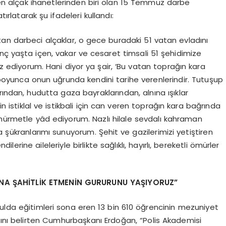
n alçak ihanetlerinden biri olan 15 Temmuz darbe
tırlatarak şu ifadeleri kullandı:
an darbeci alçaklar, o gece buradaki 51 vatan evladını
nç yaşta içen, vakar ve cesaret timsali 51 şehidimize
 ediyorum. Hani diyor ya şair, ‘Bu vatan toprağın kara
h boyunca onun uğrunda kendini tarihe verenlerindir. Tutuşup
rından, hudutta gaza bayraklarından, alnına ışıklar
tin istiklal ve istikbali için can veren toprağın kara bağrında
 hürmetle yâd ediyorum. Nazlı hilale sevdalı kahraman
a şükranlarımı sunuyorum. Şehit ve gazilerimizi yetiştiren
erine aileleriyle birlikte sağlıklı, hayırlı, bereketli ömürler
UNA ŞAHİTLİK ETMENİN GURURUNU YAŞIYORUZ”
kulda eğitimleri sona eren 13 bin 610 öğrencinin mezuniyet
ını belirten Cumhurbaşkanı Erdoğan, “Polis Akademisi