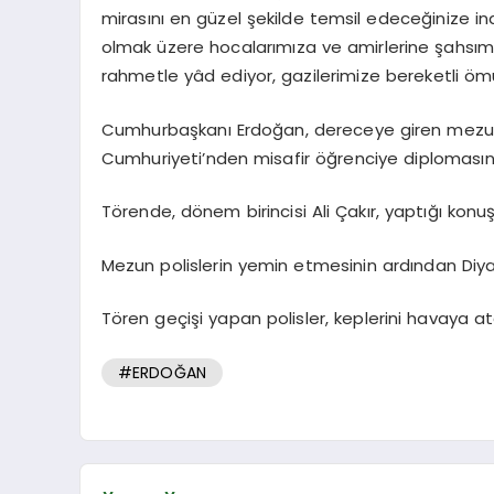
mirasını en güzel şekilde temsil edeceğinize inan
olmak üzere hocalarımıza ve amirlerine şahsım v
rahmetle yâd ediyor, gazilerimize bereketli ömü
Cumhurbaşkanı Erdoğan, dereceye giren mezun
Cumhuriyeti’nden misafir öğrenciye diplomasını
Törende, dönem birincisi Ali Çakır, yaptığı kon
Mezun polislerin yemin etmesinin ardından Diyan
Tören geçişi yapan polisler, keplerini havaya a
#ERDOĞAN