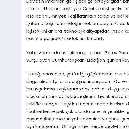
Devletin imkânları genişledikçe ortaya çıkan
temin ettiklerini söyleyen Cumhurbaşkanı Erdoğ
icra eden Emniyet Teşkilatımızın talep ve beklen
çalışma koşullarını iyileştirmek amacıyla iktida
lojistik imkanlara, teknolojik altyapıdan, insa
hayata geçirdik.” ifadelerini kullandı.
Yakın zamanda uygulamaya alınan Görev Puanın
vurgulayan Cumhurbaşkanı Erdoğan, şunları kay
“Emeği esas alan, şeffaflığı güçlendiren, aile
öngörülebilirliği artıracağına inanıyorum. Görev
bu uygulama Teşkilatımızdaki adalet duygusunu
açıklanan tüm polis kardeşlerimi tebrik ediyoru
teklifle Emniyet Teşkilatı Kanunu’nda birtakım d
faaliyetlerine pek çok alanda önemli yenilikler 
düşüncelerle mezuniyet sevincine ve gurur günler
ayrı kutluyorum. Gittiğiniz her yerde devletimizin 