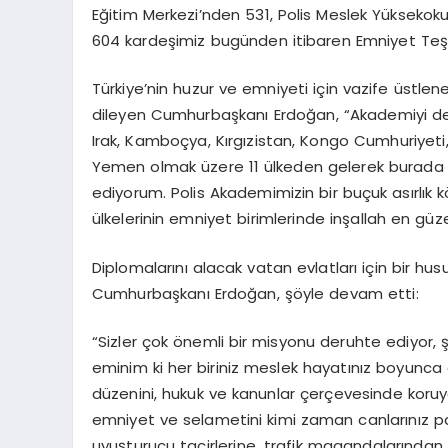
Eğitim Merkezi’nden 531, Polis Meslek Yüksekoku
604 kardeşimiz bugünden itibaren Emniyet Teşkil
Türkiye’nin huzur ve emniyeti için vazife üstle
dileyen Cumhurbaşkanı Erdoğan, “Akademiyi dere
Irak, Kamboçya, Kırgızistan, Kongo Cumhuriyeti,
Yemen olmak üzere 11 ülkeden gelerek burada e
ediyorum. Polis Akademimizin bir buçuk asırlık k
ülkelerinin emniyet birimlerinde inşallah en güze
Diplomalarını alacak vatan evlatları için bir hus
Cumhurbaşkanı Erdoğan, şöyle devam etti:
“Sizler çok önemli bir misyonu deruhte ediyor, 
eminim ki her biriniz meslek hayatınız boyunca 
düzenini, hukuk ve kanunlar çerçevesinde koruyac
emniyet ve selametini kimi zaman canlarınız pa
uyuşturucu tacirlerine, trafik magandalarından 