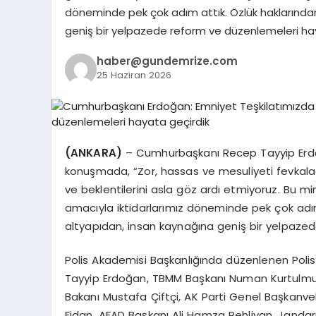
döneminde pek çok adım attık. Özlük haklarından, 
geniş bir yelpazede reform ve düzenlemeleri hay
haber@gundemrize.com
25 Haziran 2026
(ANKARA)
– Cumhurbaşkanı Recep Tayyip Erdoğ
konuşmada, “Zor, hassas ve mesuliyeti fevkalad
ve beklentilerini asla göz ardı etmiyoruz. Bu min
amacıyla iktidarlarımız döneminde pek çok adım a
altyapıdan, insan kaynağına geniş bir yelpaze
Polis Akademisi Başkanlığında düzenlenen Pol
Tayyip Erdoğan, TBMM Başkanı Numan Kurtulmuş
Bakanı Mustafa Çiftçi, AK Parti Genel Başkanvek
Fidan, AFAD Başkanı Ali Hamza Pehlivan, Janda