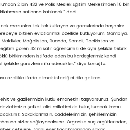
lu’ndan 2 bin 432 ve Polis Meslek Eğitim Merkezi’nden 10 bin
atımızın saflarına katılacak.” dedi.
necek mezunları tek tek kutlayan ve görevlerinde başarılar
ceyle bitiren evlatlarımızı özellikle kutluyorum. Gambiya,
 Maldivler, Moğolistan, Ruanda, Somali, Tacikistan ve
ğitim gören 43 misafir öğrencimizi de aynı şekilde tebrik
öklü birikiminden istifade eden bu kardeşlerimiz kendi
l şekilde görevlerini ifa edecekler.” diye konuştu.
usu özellikle ifade etmek istediğini dile getiren
şehit ve gazilerimizin kutlu emanetini taşıyorsunuz. Şundan
devletimizin şefkat elini milletimizle buluşturacak kamu
aksınız. Sokaklarımızın, caddelerimizin, şehirlerimizin
hasına sizler sağlayacaksınız. Organize suç örgütlerinden,
siber çetelere, tarihî eser kaçakçılarından sokak