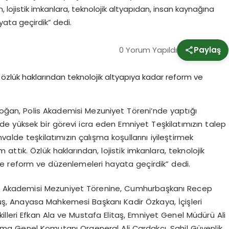
lojistik imkanlara, teknolojik altyapıdan, insan kaynağına
ata geçirdik” dedi.
0 Yorum Yapıldı
Paylaş
an, Polis Akademisi Mezuniyet Töreni’nde yaptığı
e yüksek bir görevi icra eden Emniyet Teşkilatımızın talep
valde teşkilatımızın çalışma koşullarını iyileştirmek
ttık. Özlük haklarından, lojistik imkanlara, teknolojik
de reform ve düzenlemeleri hayata geçirdik” dedi.
is Akademisi Mezuniyet Törenine, Cumhurbaşkanı Recep
, Anayasa Mahkemesi Başkanı Kadir Özkaya, İçişleri
illeri Efkan Ala ve Mustafa Elitaş, Emniyet Genel Müdürü Ali
rma Genel Komutanı Orgeneral Ali Çardakcı, Sahil Güvenlik