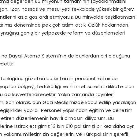
 katma değerden 86 milyonun tamamının faydalanmasını
an, “Zor, hassas ve mesuliyeti fevkalade yüksek bir görevi
tilerini asla göz ardı etmiyoruz. Bu minvalde teşkilatımızın
rlarımız döneminde pek çok adım attık. Özlük haklarından,
n kaynağına geniş bir yelpazede reform ve düzenlemeleri
a Dayalı Atama Sistemi’nin de bunlardan biri olduğunu
detti:
 bütünlüğünü gözeten bu sistemin personel rejiminde
 yapılan bölgeyi, fedakârlığı ve hizmet süresini dikkate alan
 da kuvvetlendirecektir. Yakın zamanda tayinleri
m. Son olarak, dün Gazi Meclisimizde kabul edilip yasalaşan
eğişiklikler yapıldı. Personel yapısından eğitim ve denetim
getiren düzenlemenin hayırlı olmasını diliyorum. Bu
ine iştirak ettiğimiz 13 bin 610 polisimizi bir kez daha ayrı
vakarını, milletimizin değerlerini ve Türk polisinin şerefli