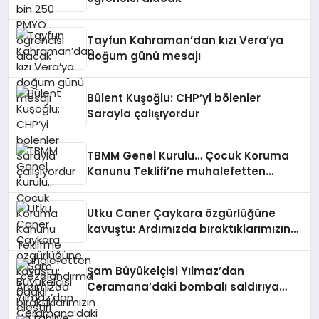
Tayfun Kahraman’dan kızı Vera’ya
doğum günü mesajı
Bülent Kuşoğlu: CHP’yi bölenler
Sarayla çalışıyordur
TBMM Genel Kurulu… Çocuk Koruma
Kanunu Teklifi’ne muhalefetten
“cezalandırma odaklı” eleştiri
Utku Caner Çaykara özgürlüğüne
kavuştu: Ardımızda bıraktıklarımızın
da tahliye olmalarını, özgürlüğüne,
ailelerine kavuşmalarını diliyorum
Şam Büyükelçisi Yılmaz’dan
Ceramana’daki bombalı saldırıya
kınama