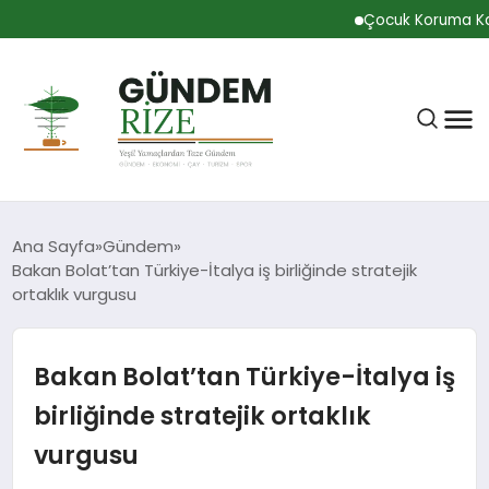
Çocuk Koruma Kanunu 
Ana Sayfa
Gündem
Bakan Bolat’tan Türkiye-İtalya iş birliğinde stratejik
ortaklık vurgusu
RIZE
Bakan Bolat’tan Türkiye-İtalya iş
BÜLTEN
birliğinde stratejik ortaklık
vurgusu
GÜNDEM