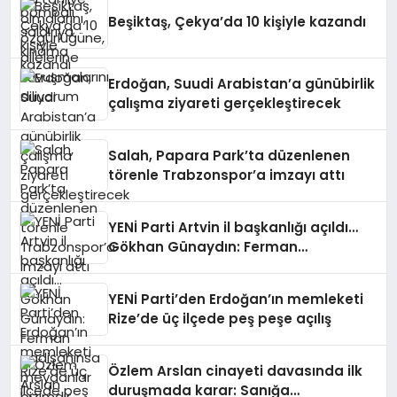
Beşiktaş, Çekya’da 10 kişiyle kazandı
Erdoğan, Suudi Arabistan’a günübirlik
çalışma ziyareti gerçekleştirecek
Salah, Papara Park’ta düzenlenen
törenle Trabzonspor’a imzayı attı
YENİ Parti Artvin il başkanlığı açıldı…
Gökhan Günaydın: Ferman
padişahınsa meydanlar bizimdir
YENİ Parti’den Erdoğan’ın memleketi
Rize’de üç ilçede peş peşe açılış
Özlem Arslan cinayeti davasında ilk
duruşmada karar: Sanığa