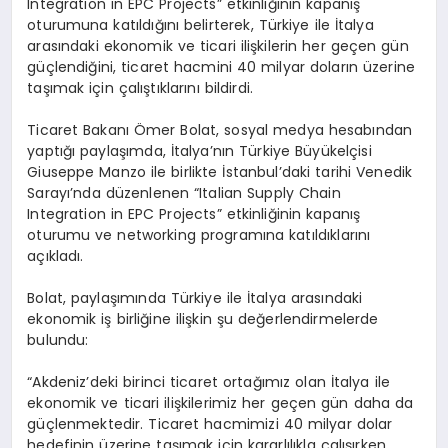
Integration in EPC Projects” etkinliğinin kapanış
oturumuna katıldığını belirterek, Türkiye ile İtalya
arasındaki ekonomik ve ticari ilişkilerin her geçen gün
güçlendiğini, ticaret hacmini 40 milyar doların üzerine
taşımak için çalıştıklarını bildirdi.
Ticaret Bakanı Ömer Bolat, sosyal medya hesabından
yaptığı paylaşımda, İtalya’nın Türkiye Büyükelçisi
Giuseppe Manzo ile birlikte İstanbul’daki tarihi Venedik
Sarayı’nda düzenlenen “Italian Supply Chain
Integration in EPC Projects” etkinliğinin kapanış
oturumu ve networking programına katıldıklarını
açıkladı.
Bolat, paylaşımında Türkiye ile İtalya arasındaki
ekonomik iş birliğine ilişkin şu değerlendirmelerde
bulundu:
“Akdeniz’deki birinci ticaret ortağımız olan İtalya ile
ekonomik ve ticari ilişkilerimiz her geçen gün daha da
güçlenmektedir. Ticaret hacmimizi 40 milyar dolar
hedefinin üzerine taşımak için kararlılıkla çalışırken,